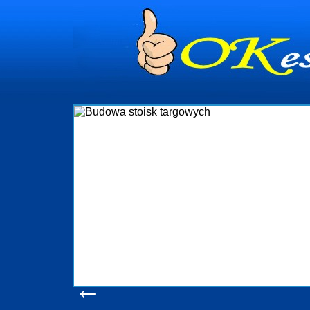
Budowa st
Firma R&B profesjonalizuje się w
targowych w Polsce. W asortymenci
które realizujemy w wprawny s
wykonywać tak, aby każdy z klientó
oczekuje. W specjalności tej fu
obsługując firmy oraz organizacje p
w stanie podołać nawet najb
konsumentów. Oddajemy w Państwa 
produkcyjne, logistyczne, drukarn
pomoc, nawet w czasie już trw
zapoznania się z
Wyświetleń: 206
←