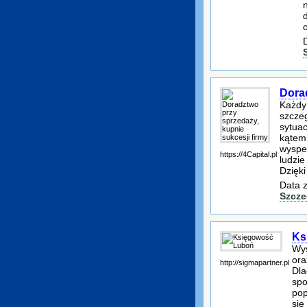
Dorad
Każdy 
szczeg
sytuac
kątem
wyspec
https://4Capital.pl
ludzie
Dzięk
Data z
Szcze
Ks
Wys
ora
http://sigmapartner.pl
Dla
spo
pop
się