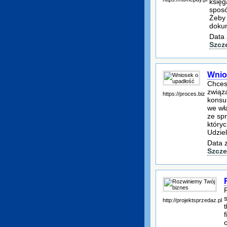
księg
sposó
Żeby 
dokum
Data 
Szcz
Wnio
Chcesz
związa
https://proces.biz
konsu
we wł
ze sp
któryc
Udzie
Data 
Szcze
http://projektsprzedaz.pl