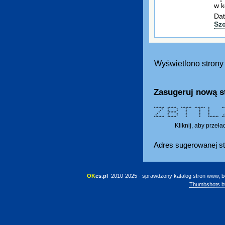
w k
Dat
Sz
Wyświetlono strony 
Zasugeruj nową s
******* ****** ******* ******* * *
* * * * * * *
* * * * * * 
* ****** * * * *
* * * * * * * *
* * * * * * *
******* ****** * * ******* ***
Kliknij, aby przeł
Adres sugerowanej st
OK
es.pl
 2010-2025 - sprawdzony katalog stron www, b
Thumbshots b