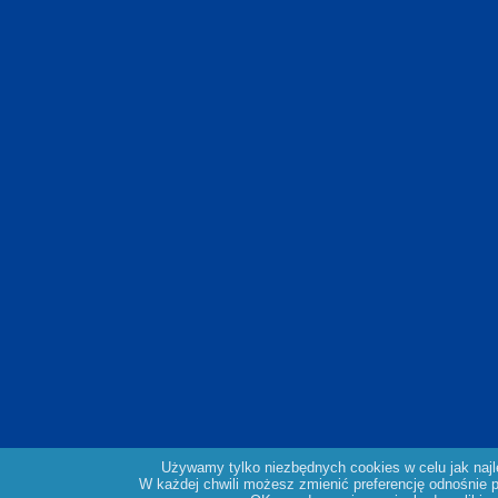
Używamy tylko niezbędnych cookies w celu jak naj
W każdej chwili możesz zmienić preferencję odnośnie pl