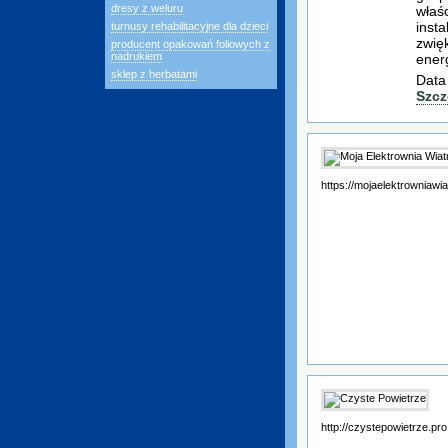
dresy z weluru
właś
insta
turnusy rehabilitacyjne dla dzieci
zwię
producent opakowań foliowych z
nadrukiem
ener
sklep z herbatami
Data
Szcz
https://mojaelektrowniawi
http://czystepowietrze.pro