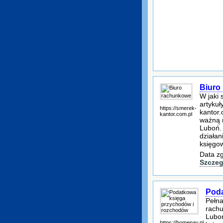
Biuro
W jaki 
artykuł
https://smerek-
kantor.
kantor.com.pl
ważną r
Luboń. 
działa
księgo
Data zg
Szczeg
Poda
Pełn
rachu
Luboń
https://homepay.pl