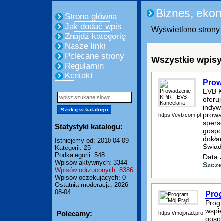
Biznes, eko
Strona główna
Jak dodać wpis
Wyświetlono strony 
Znajdź kategorię
Nasze linki
Polecane strony
Wszystkie wpisy
Regulamin
Kontakt
Prow
EVB K
oferu
indyw
prowa
https://evb.com.pl
spers
Statystyki katalogu:
gospo
dokła
Istniejemy od: 2010-04-09
Świa
Kategorii: 25
Podkategorii: 548
Data 
Wpisów aktywnych: 3344
Szcz
Wpisów odrzuconych: 8386
Wpisów oczekujących: 0
Ostatnia moderacja: 2026-
08-04
Pro
Prog
wspie
Polecamy:
https://mojprad.pro
gosp