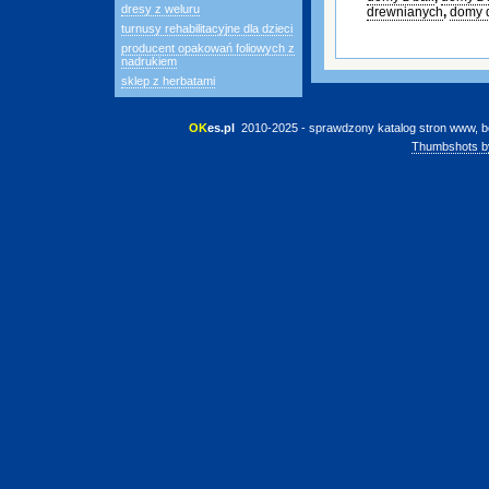
dresy z weluru
drewnianych
,
domy 
turnusy rehabilitacyjne dla dzieci
producent opakowań foliowych z
nadrukiem
sklep z herbatami
OK
es.pl
 2010-2025 - sprawdzony katalog stron www, b
Thumbshots b