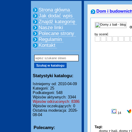
Strona główna
Dom i budownic
Jak dodać wpis
Znajdź kategorię
Nasze linki
O
Polecane strony
by ocenić
Regulamin
Kontakt
Statystyki katalogu:
Istniejemy od: 2010-04-09
Kategorii: 25
Podkategorii: 548
Wpisów aktywnych: 3344
Wpisów odrzuconych: 8386
Wpisów oczekujących: 0
Ostatnia moderacja: 2026-
14
08-04
Polecamy:
Tagi:
domy z bali
,
domy z 