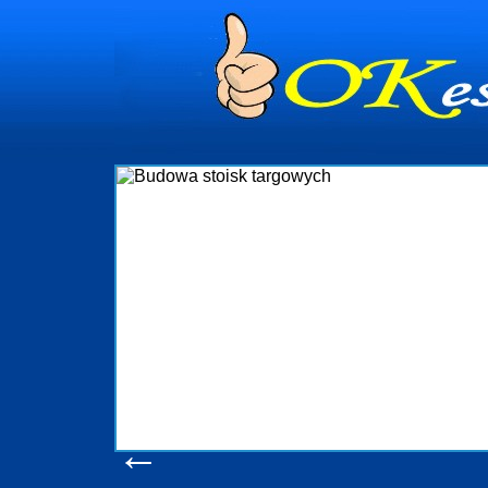
dynia
dministrowanie
ściami Gdynia i
ieżący nadzór nad
iczenia, organizację
ta obejmuje także
uchomościami Gdynia
potrzebny jest
ieruchomości Sopot
nia, Progreen-Adm
w codziennym
dla tych
←