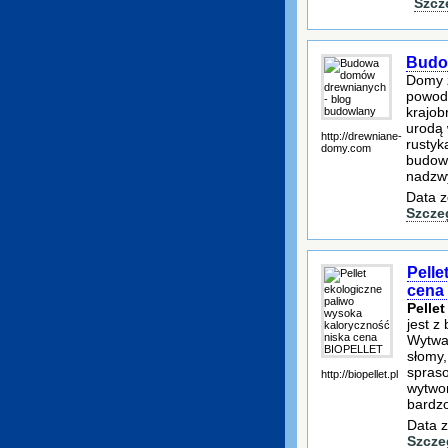
Szcz
Budo
Domy z
powodz
krajob
urodą 
http://drewniane-
rustyk
domy.com
budown
nadzw
Data z
Szcze
Pelle
cena
Pellet
jest z
Wytwar
słomy,
spras
http://biopellet.pl
wytwor
bardz
Data z
Szcze