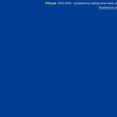
OK
es.pl
 2010-2025 - sprawdzony katalog stron www, b
Thumbshots b