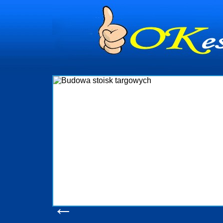
ie
Firm
ia i
targowy
ór nad
k
ganizację
wykony
także
oc
 Gdynia
obsługu
st
w
i Sopot
konsum
n-Adm
produ
m
po
←