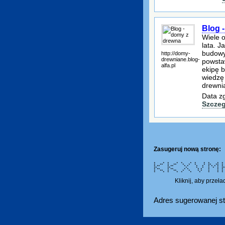
Blog 
Wiele 
lata. J
budowy
http://domy-
drewniane.blog-
powsta
alfa.pl
ekipę 
wiedzę
drewnia
Data z
Szczeg
Zasugeruj nową stronę:
* * * * * * * * * * * 
* ** * ** * * * * ** **
* ** * ** * * * * * * * 
** ** * * * * * * *****
* ** * ** * * * * * *
* ** * ** * * * * * *
* * * * * * * * * * 
Kliknij, aby przeł
Adres sugerowanej st