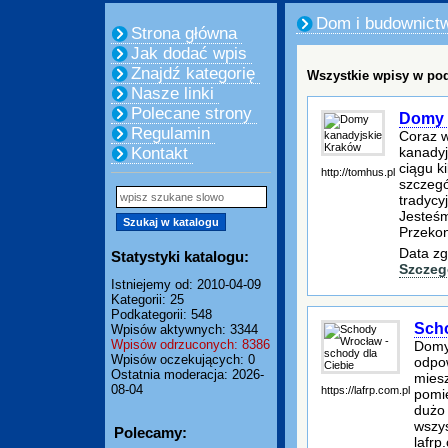
Dom i budownict
Strona główna
Jak dodać wpis
Znajdź kategorię
Wszystkie wpisy w pod
Nasze linki
Polecane strony
Domy 
Regulamin
Coraz w
kanadyj
Kontakt
ciągu ki
http://tomhus.pl
szczegó
tradycy
Jesteśm
Przekon
Data zg
Statystyki katalogu:
Szczeg
Istniejemy od: 2010-04-09
Kategorii: 25
Podkategorii: 548
Scho
Wpisów aktywnych: 3344
Wpisów odrzuconych: 8386
Domy
Wpisów oczekujących: 0
odpow
Ostatnia moderacja: 2026-
mies
08-04
https://lafrp.com.pl
pomie
dużo 
wszys
Polecamy:
lafrp