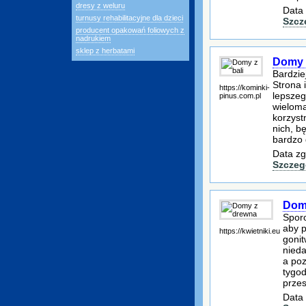
dresy z weluru
Data 
turnusy rehabilitacyjne dla dzieci
Szcz
producent opakowań foliowych z
nadrukiem
sklep z herbatami
Domy z
Bardzie
Strona 
https://kominki-
lepszeg
pinus.com.pl
wieloma
korzyst
nich, b
bardzo 
Data zg
Szczeg
Dom
Sporo
aby p
https://kwietniki.eu
goni
nieda
a poz
tygo
przes
Data 