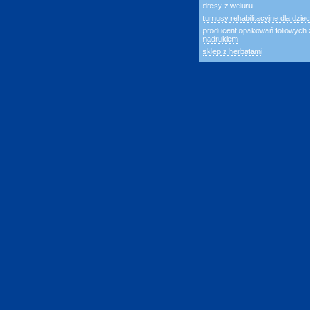
dresy z weluru
turnusy rehabilitacyjne dla dziec
producent opakowań foliowych 
nadrukiem
sklep z herbatami