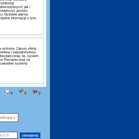
onitoring
norodzinnych, jak i
y zwiększyć poziom
ci, fachowe alarmy
zbędne informacje o tym,
 ochrony. Zakres oferty
omfony i videodomofony,
abezpieczenia, np. system
 w Poznaniu oraz na
iezawodne systemy
0
0
0