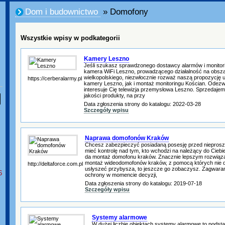
Dom i budownictwo
» Domofony
Wszystkie wpisy w podkategorii
Kamery Leszno
Jeśli szukasz sprawdzonego dostawcy alarmów i monitori
kamera WiFi Leszno, prowadzącego działalność na obsz
wielkopolskiego, niezwłocznie rozważ naszą propozycję u
https://cerberalarmy.pl
kamery Leszno, jak i montaż monitoringu Kościan. Odezwij 
interesuje Cię telewizja przemysłowa Leszno. Sprzedajem
jakości produkty, na przy
Data zgłoszenia strony do katalogu: 2022-03-28
Szczegóły wpisu
Naprawa domofonów Kraków
Chcesz zabezpieczyć posiadaną posesję przed niepros
mieć kontrolę nad tym, kto wchodzi na należący do Cieb
da montaż domofonu kraków. Znacznie lepszym rozwiąza
montaż wideodomofonów kraków, z pomocą których nie 
http://deltaforce.com.pl
usłyszeć przybysza, to jeszcze go zobaczysz. Zagwaran
6
ochrony w momencie decyzji,
Data zgłoszenia strony do katalogu: 2019-07-18
Szczegóły wpisu
Systemy alarmowe
W dużej liczbie obiektach systemy alarmowe to podst