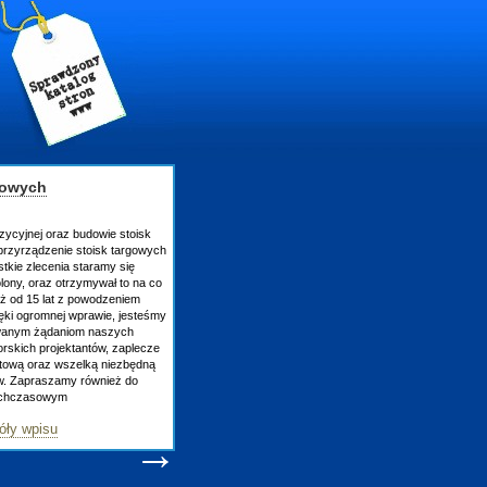
gowych
zycyjnej oraz budowie stoisk
rzyrządzenie stoisk targowych
tkie zlecenia staramy się
lony, oraz otrzymywał to na co
uż od 15 lat z powodzeniem
ęki ogromnej wprawie, jesteśmy
owanym żądaniom naszych
skich projektantów, zaplecze
atową oraz wszelką niezbędną
ów. Zapraszamy również do
tychczasowym
óły wpisu
→