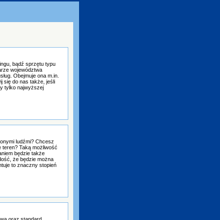
ngu, bądź sprzętu typu
arze województwa
sług. Obejmuje ona m.in.
się do nas także, jeśli
y tylko najwyższej
zonymi ludźmi? Chcesz
ie teren? Taką możliwość
niem będzie także
dość, że będzie można
tuje to znaczny stopień
awa oraz standard