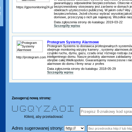
gwarantujący odpowiednie bezpieczeństwo. Obecnie m
bezprzewodowy stosowany jest zarówno w domach jed
https://gpsmonitoring24.pl
i
obiektach użyteczności publicznej. W jakim celu? Ab
z
bezpieczeństwa. Jeżeli chcesz wybrać wysokiej jakoś
domowe, przeczytaj o nich jak najwięcej. Wszelkie nie
Data zgłoszenia strony do katalogu: 2019-03-22
Szczegóły wpisu
Protegram Systemy Alarmowe
Protegram Systems to dostawca profesjonalnych systemów
obejmuje monitoring wizyjny kamery , systemy alarmowe,d
czujniki ruchu, dymu, gazu, czadu oraz różnego rodzaju z
inteligentnego domu. Nasze produkty alarmowe zakładamy
http://protegram.com
obrębie całej Wielkopolski. Gwarantujemy nowoczesne i n
alarmowe do domu i firmy wraz z profes
Data zgłoszenia strony do katalogu: 2018-05-29
Szczegóły wpisu
Zasugeruj nową stronę:
* * ***** ***** * * ******* * ***** *******
* * * * * * * * * * * * * *
* * * * * * * * * * * * *
* * * * * * * * * * * *
* * * *** * * * * * ***** * * *
* * * * * * * * * * * * *
***** ***** **** * * ******* * * ***** *******
Kliknij, aby przeładować
Adres sugerowanej strony: