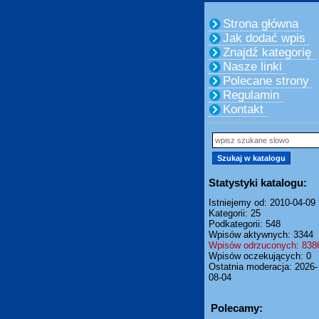
Strona główna
Jak dodać wpis
Znajdź kategorię
Nasze linki
Polecane strony
Regulamin
Kontakt
Statystyki katalogu:
Istniejemy od: 2010-04-09
Kategorii: 25
Podkategorii: 548
Wpisów aktywnych: 3344
Wpisów odrzuconych: 838
Wpisów oczekujących: 0
Ostatnia moderacja: 2026-
08-04
Polecamy: