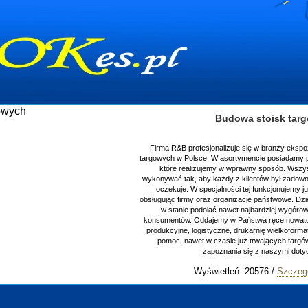
Budowa stoisk tar
Firma R&B profesjonalizuje się w branży ekspo
targowych w Polsce. W asortymencie posiadamy p
które realizujemy w wprawny sposób. Wszys
wykonywać tak, aby każdy z klientów był zadowo
oczekuje. W specjalności tej funkcjonujemy j
obsługując firmy oraz organizacje państwowe. Dzi
w stanie podołać nawet najbardziej wygór
konsumentów. Oddajemy w Państwa ręce nowator
produkcyjne, logistyczne, drukarnię wielkoform
pomoc, nawet w czasie już trwających targ
zapoznania się z naszymi do
Wyświetleń: 20576 /
Szczeg