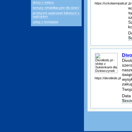
dresy z weluru
z
https://szkolaempatii.pl
w
turnusy rehabilitacyjne dla dzieci
sy
producent opakowań foliowych z
nadrukiem
s
S
sklep z herbatami
ko
D
S
Divo
Divot
szer
nasze
świąt
https://divotikids.pl
wysył
zakup
Twoj
Data 
Szcz