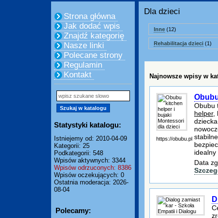
Dla dzieci
Strona główna
Jak dodać wpis
Inne
(12)
Znajdź kategorię
Rehabilitacja dzieci
(1)
Nasze linki
Polecane strony
Regulamin
Kontakt
Najnowsze wpisy w kat
Obubu 
Obubu t
helper
,
dziecka
Statystyki katalogu:
nowocze
stabiln
Istniejemy od: 2010-04-09
https://obubu.pl
bezpiec
Kategorii: 25
idealny
Podkategorii: 548
Wpisów aktywnych: 3344
Data zg
Wpisów odrzuconych: 8386
Szczeg
Wpisów oczekujących: 0
Ostatnia moderacja: 2026-
08-04
D
C
Polecamy:
z