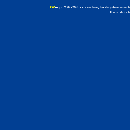
OK
es.pl
 2010-2025 - sprawdzony katalog stron www, b
Thumbshots b