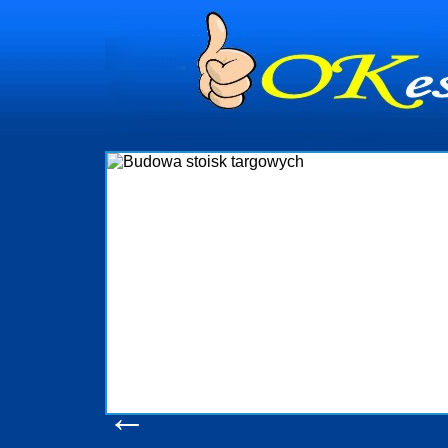
dynia
dministrowanie
ściami Gdynia i
ieżący nadzór nad
iczenia, organizację
ta obejmuje także
uchomościami Gdynia
potrzebny jest
ieruchomości Sopot
nia, Progreen-Adm
w codziennym
dla tych
←