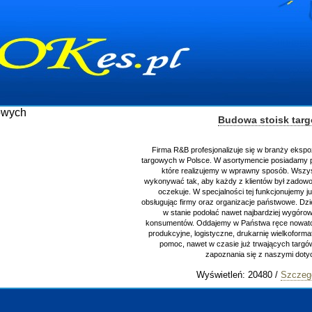
Budowa stoisk tar
Firma R&B profesjonalizuje się w branży ekspo
targowych w Polsce. W asortymencie posiadamy p
które realizujemy w wprawny sposób. Wszys
wykonywać tak, aby każdy z klientów był zadowo
oczekuje. W specjalności tej funkcjonujemy j
obsługując firmy oraz organizacje państwowe. Dzi
w stanie podołać nawet najbardziej wygór
konsumentów. Oddajemy w Państwa ręce nowator
produkcyjne, logistyczne, drukarnię wielkoform
pomoc, nawet w czasie już trwających targ
zapoznania się z naszymi do
Wyświetleń: 20480 /
Szczeg