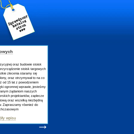
gowych
zycyjnej oraz budowie stoisk
rzyrządzenie stoisk targowych
tkie zlecenia staramy się
lony, oraz otrzymywał to na co
uż od 15 lat z powodzeniem
ęki ogromnej wprawie, jesteśmy
owanym żądaniom naszych
skich projektantów, zaplecze
atową oraz wszelką niezbędną
ów. Zapraszamy również do
tychczasowym
óły wpisu
→