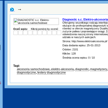
→
Diagnostic s.c. Elektro-akceso
Oferujemy wszelkiego rodzaju interfejs
służące do profesjonalnej diagnostyk
również w ofercie magnetyzery DualAc
Oceń wpis:
Kliknij poniżej by ocenić
zużycie paliwa i poprawiające osiągi.
odwiedzenia naszej strony internetowe
udziału w naszych aukcjach.
Strona: http://www.elektroakcesoria.pl/
Data dodania wpisu: 25-01-2013
Odsłon: 2101
Klików: 128
Średnia ocena wpisu: 0 / 10
Tagi:
akcesoria samochodowe
,
elektro-akcesoria
,
diagnostic
,
magnetyzery
diagnostyczne
,
testery diagnostyczne
6