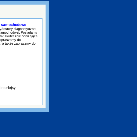
ria samochodowe
y/testery diagnostyczne,
i samochodwej. Posiadamy
tiv skutecznie obniżające
 Zapraszamy do
j, a także zapraszmy do
,
interfejsy