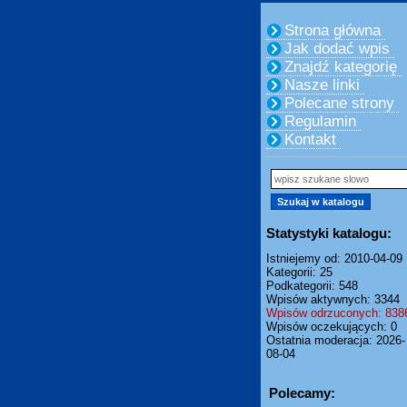
Strona główna
Jak dodać wpis
Znajdź kategorię
Nasze linki
Polecane strony
Regulamin
Kontakt
Statystyki katalogu:
Istniejemy od: 2010-04-09
Kategorii: 25
Podkategorii: 548
Wpisów aktywnych: 3344
Wpisów odrzuconych: 838
Wpisów oczekujących: 0
Ostatnia moderacja: 2026-
08-04
Polecamy: