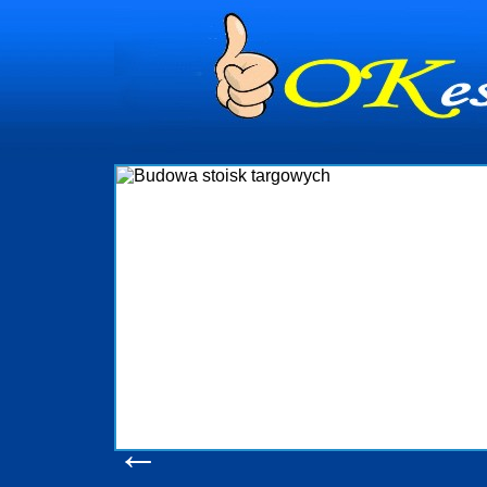
dynia
dministrowanie
ściami Gdynia i
ieżący nadzór nad
iczenia, organizację
ta obejmuje także
uchomościami Gdynia
potrzebny jest
ieruchomości Sopot
nia, Progreen-Adm
w codziennym
dla tych
←