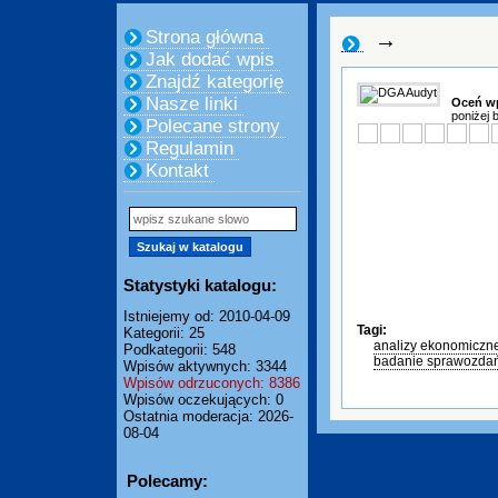
Strona główna
→
Jak dodać wpis
Znajdź kategorię
Nasze linki
Oceń w
poniżej 
Polecane strony
Regulamin
Kontakt
Statystyki katalogu:
Istniejemy od: 2010-04-09
Tagi:
Kategorii: 25
analizy ekonomiczn
Podkategorii: 548
badanie sprawozdań
Wpisów aktywnych: 3344
Wpisów odrzuconych: 8386
Wpisów oczekujących: 0
Ostatnia moderacja: 2026-
08-04
Polecamy: