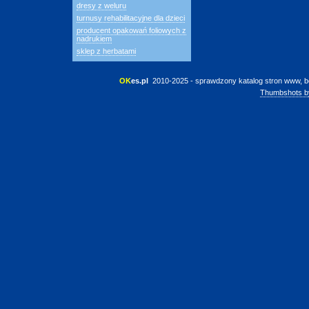
dresy z weluru
turnusy rehabilitacyjne dla dzieci
producent opakowań foliowych z
nadrukiem
sklep z herbatami
OK
es.pl
 2010-2025 - sprawdzony katalog stron www, b
Thumbshots b