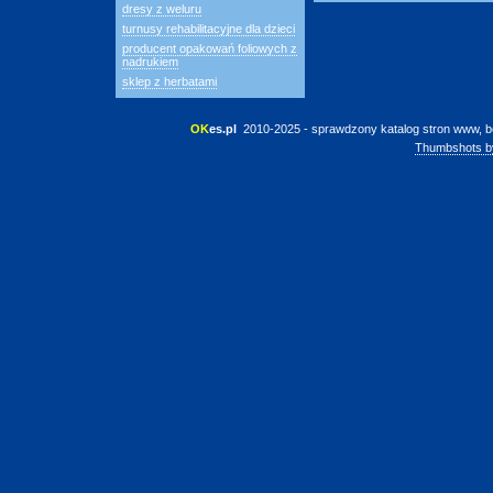
dresy z weluru
turnusy rehabilitacyjne dla dzieci
producent opakowań foliowych z
nadrukiem
sklep z herbatami
OK
es.pl
 2010-2025 - sprawdzony katalog stron www, b
Thumbshots b