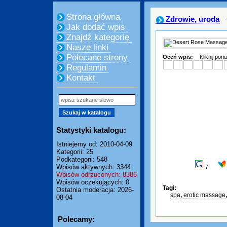
Strona główna
Zdrowie, uroda
Jak dodać wpis
Znajdź kategorię
Nasze linki
Polecane strony
Oceń wpis:
Kliknij pon
Regulamin
Kontakt
Statystyki katalogu:
Istniejemy od: 2010-04-09
Kategorii: 25
Podkategorii: 548
Wpisów aktywnych: 3344
7
Wpisów odrzuconych: 8386
Wpisów oczekujących: 0
Tagi:
Ostatnia moderacja: 2026-
spa
,
erotic massage
08-04
Polecamy: