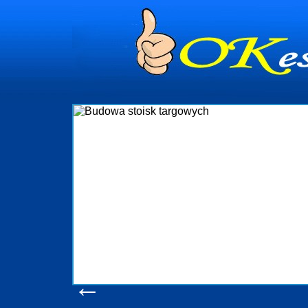
dynia
dministrowanie
ściami Gdynia i
ieżący nadzór nad
iczenia, organizację
ta obejmuje także
uchomościami Gdynia
potrzebny jest
ieruchomości Sopot
nia, Progreen-Adm
w codziennym
dla tych
←