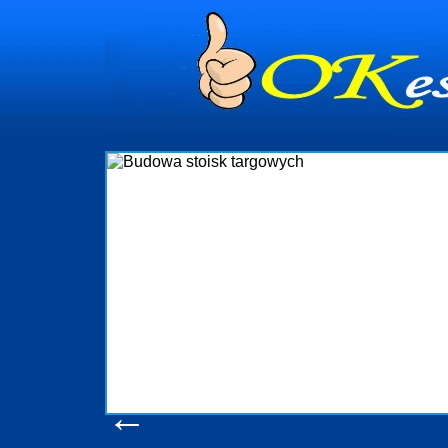
dynia
dministrowanie
ściami Gdynia i
ieżący nadzór nad
iczenia, organizację
ta obejmuje także
uchomościami Gdynia
potrzebny jest
ieruchomości Sopot
nia, Progreen-Adm
w codziennym
dla tych
←