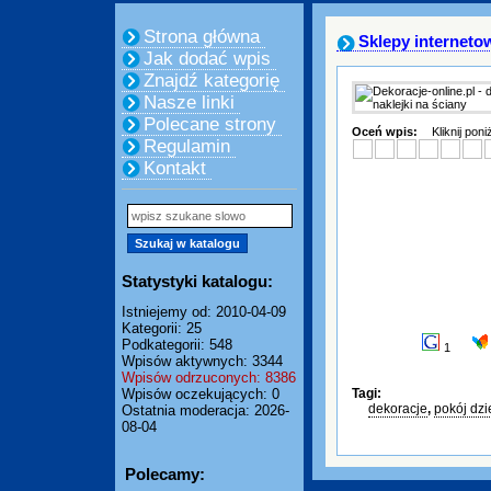
Strona główna
Sklepy interneto
Jak dodać wpis
Znajdź kategorię
Nasze linki
Polecane strony
Oceń wpis:
Kliknij pon
Regulamin
Kontakt
Statystyki katalogu:
Istniejemy od: 2010-04-09
Kategorii: 25
Podkategorii: 548
1
Wpisów aktywnych: 3344
Wpisów odrzuconych: 8386
Wpisów oczekujących: 0
Tagi:
dekoracje
,
pokój dzi
Ostatnia moderacja: 2026-
08-04
Polecamy: