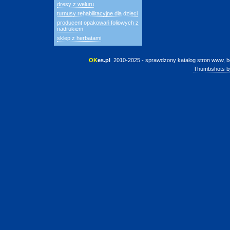
dresy z weluru
turnusy rehabilitacyjne dla dzieci
producent opakowań foliowych z
nadrukiem
sklep z herbatami
OK
es.pl
 2010-2025 - sprawdzony katalog stron www, b
Thumbshots b