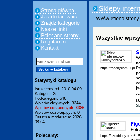
Sklepy inter
Strona główna
Jak dodać wpis
Wyświetlono strony 
Znajdź kategorię
Nasze linki
Polecane strony
Wszystkie wpisy
Regulamin
Kontakt
S
W
n
P
https://modnydom24.pl
p
sa
Statystyki katalogu:
w
j
Istniejemy od: 2010-04-09
z
Kategorii: 25
Podkategorii: 548
D
Wpisów aktywnych: 3344
S
Wpisów odrzuconych: 8386
Wpisów oczekujących: 0
Ostatnia moderacja: 2026-
08-04
Figu
Potr
zamó
Polecamy:
https://ozdobiony.pl
równ