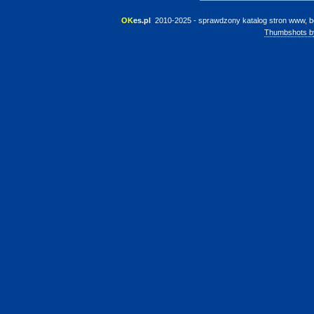
OK
es.pl
 2010-2025 - sprawdzony katalog stron www, b
Thumbshots b