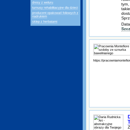
dresy z weluru
tym,
turnusy rehabilitacyjne dla dzieci
taki
dost
producent opakowań foliowych z
nadrukiem
Sprz
sklep z herbatami
Data
Szc
https://pracowniamontefior
D
Z