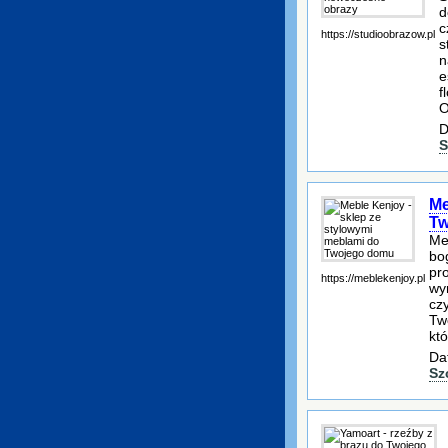
d
c
https://studioobrazow.pl
s
n
e
f
O
D
S
Me
Tw
Me
bo
pro
https://meblekenjoy.pl
wyr
cz
Tw
kt
Da
Sz