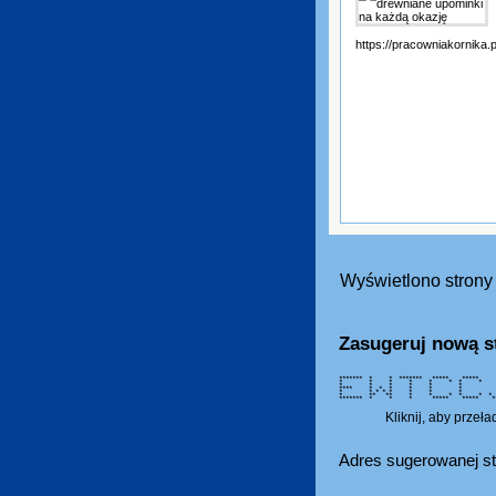
https://pracowniakornika.p
Wyświetlono strony 
Zasugeruj nową s
******* * * ******* ***** ***
* * * * * * * * 
* * * * * *
**** * * * * *
* * * * * * * * 
* ** ** * * * * * *
******* * * * ***** ***** **
Kliknij, aby przeł
Adres sugerowanej st