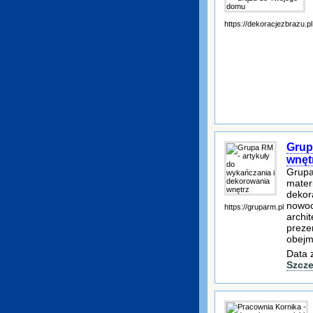
https://dekoracjezbrazu.pl
Grup
wnęt
Grupa
mater
dekora
nowoc
https://gruparm.pl
archit
preze
obejm
Data 
Szcze