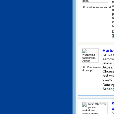
r
w
https://dariarudnicka.art
o
p
a
k
M
D
S
Hurto
Szukas
zamówi
jakośc
Akces.
http://hurtownia-
akces.pl
Chcesz
jest w
etapie 
Data z
Szcze
S
o
S