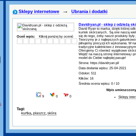
→
Sklepy internetowe
Ubrania i dodatki
Davidryan.pl - sklep z odzieżą s
David Ryan to marka, dzięki której odk
kurtek skórzanych.. Są one naszą wie
się do tego, żeby nasze produkty były 
Oceń wpis:
Kliknij poniżej by ocenić
Tworzymy je z najlepszych gatunkowo 
pilnujemy precyzji ich wykonania. W n
tradycyjne kaletnictwo z innowacyjnym
Oferujemy Ci również wyjątkowe skórz
Wejdź na naszą stronę internetową i p
model do Ciebie najlepiej pasuje!
Strona: https://davidryan.pl/
Data dodania wpisu: 25-04-2021
Odsłon: 511
Klików: 16
Średnia ocena wpisu: 0 / 10
Wpis umieszczony 
9
0
0
Sklepy inte
6
Tagi:
kurtka
,
płaszcz
,
skóra