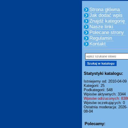
Strona główna
Jak dodać wpis
Znajdź kategorię
Nasze linki
Polecane strony
Regulamin
Kontakt
Statystyki katalogu:
Istniejemy od: 2010-04-09
Kategorii: 25
Podkategorii: 548
Wpisów aktywnych: 3344
Wpisów odrzuconych: 838
Wpisów oczekujących: 0
Ostatnia moderacja: 2026-
08-04
Polecamy: