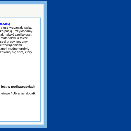
kórzaną
ryjesz wspaniały świat
lką pasją. Przykładamy
jak najwyższej jakości.
materiałów, a także
aszej pracy łączymy
i rozwiązaniami.
ane i modne torebki.
rzekonaj się sam, który
jest w podkategoriach:
rnetowe
/
Ubrania i dodatki