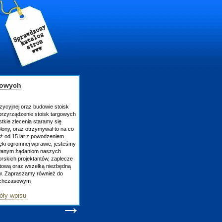
gowych
zycyjnej oraz budowie stoisk
rzyrządzenie stoisk targowych
tkie zlecenia staramy się
lony, oraz otrzymywał to na co
uż od 15 lat z powodzeniem
ęki ogromnej wprawie, jesteśmy
owanym żądaniom naszych
skich projektantów, zaplecze
atową oraz wszelką niezbędną
ów. Zapraszamy również do
tychczasowym
óły wpisu
→