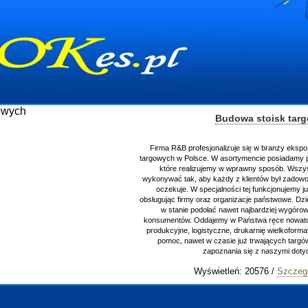
Budowa stoisk tar
Firma R&B profesjonalizuje się w branży ekspo
targowych w Polsce. W asortymencie posiadamy p
które realizujemy w wprawny sposób. Wszys
wykonywać tak, aby każdy z klientów był zadowo
oczekuje. W specjalności tej funkcjonujemy j
obsługując firmy oraz organizacje państwowe. Dzi
w stanie podołać nawet najbardziej wygór
konsumentów. Oddajemy w Państwa ręce nowator
produkcyjne, logistyczne, drukarnię wielkoform
pomoc, nawet w czasie już trwających targ
zapoznania się z naszymi do
Wyświetleń: 20576 /
Szczeg