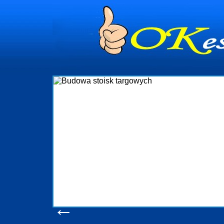
dynia
dministrowanie
ściami Gdynia i
ieżący nadzór nad
iczenia, organizację
ta obejmuje także
uchomościami Gdynia
potrzebny jest
ieruchomości Sopot
nia, Progreen-Adm
w codziennym
dla tych
←