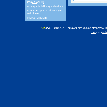
dresy z weluru
turnusy rehabilitacyjne dla dzieci
producent opakowań foliowych z
nadrukiem
sklep z herbatami
OK
es.pl
 2010-2025 - sprawdzony katalog stron www, b
Thumbshots b