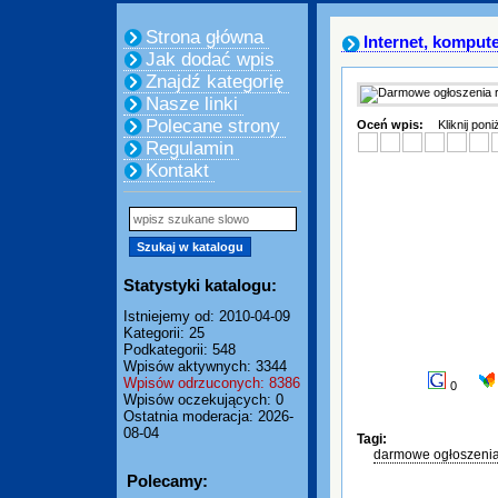
Strona główna
Internet, komput
Jak dodać wpis
Znajdź kategorię
Nasze linki
Polecane strony
Oceń wpis:
Kliknij pon
Regulamin
Kontakt
Statystyki katalogu:
Istniejemy od: 2010-04-09
Kategorii: 25
Podkategorii: 548
Wpisów aktywnych: 3344
Wpisów odrzuconych: 8386
0
Wpisów oczekujących: 0
Ostatnia moderacja: 2026-
08-04
Tagi:
darmowe ogłoszeni
Polecamy: