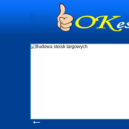
dynia
dministrowanie
ściami Gdynia i
ieżący nadzór nad
iczenia, organizację
ta obejmuje także
uchomościami Gdynia
potrzebny jest
ieruchomości Sopot
nia, Progreen-Adm
w codziennym
dla tych
←