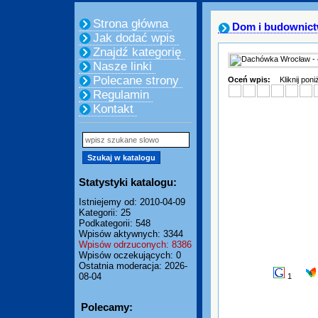
Strona główna
Dom i budownic
Jak dodać wpis
Znajdź kategorię
Nasze linki
Polecane strony
Oceń wpis:
Kliknij pon
Regulamin
Kontakt
Statystyki katalogu:
Istniejemy od: 2010-04-09
Kategorii: 25
Podkategorii: 548
Wpisów aktywnych: 3344
Wpisów odrzuconych: 8386
Wpisów oczekujących: 0
Ostatnia moderacja: 2026-
08-04
1
Polecamy: