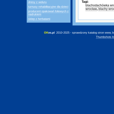
Tagi:
dresy z weluru
blachodachówka wr
turnusy rehabilitacyjne dla dzieci
wrocław
,
blachy wro
producent opakowań foliowych z
nadrukiem
sklep z herbatami
OK
es.pl
 2010-2025 - sprawdzony katalog stron www, b
Thumbshots b