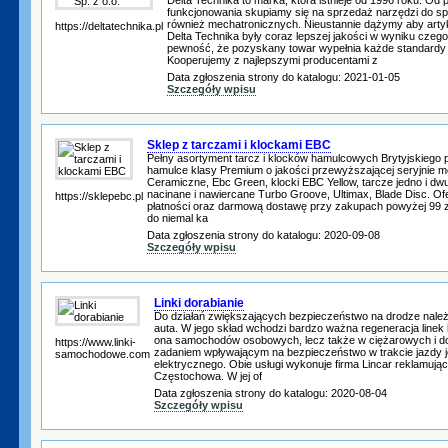
funkcjonowania skupiamy się na sprzedaż narzędzi do sp
również mechatronicznych. Nieustannie dążymy aby arty
https://deltatechnika.pl
Delta Technika były coraz lepszej jakości w wyniku czeg
pewność, że pozyskany towar wypełnia każde standardy
Kooperujemy z najlepszymi producentami z
Data zgłoszenia strony do katalogu: 2021-01-05
Szczegóły wpisu
Sklep z tarczami i klockami EBC
Pełny asortyment tarcz i klocków hamulcowych Brytyjskiego
hamulce klasy Premium o jakości przewyższającej seryjnie m
Ceramiczne, Ebc Green, klocki EBC Yellow, tarcze jedno i dw
nacinane i nawiercane Turbo Groove, Ultimax, Blade Disc. O
https://sklepebc.pl
płatności oraz darmową dostawę przy zakupach powyżej 99 zł
do niemal ka
Data zgłoszenia strony do katalogu: 2020-09-08
Szczegóły wpisu
Linki dorabianie
Do działań zwiększających bezpieczeństwo na drodze należ
auta. W jego skład wchodzi bardzo ważna regeneracja line
ona samochodów osobowych, lecz także w ciężarowych i d
https://www.linki-
zadaniem wpływającym na bezpieczeństwo w trakcie jazdy j
samochodowe.com
elektrycznego. Obie usługi wykonuje firma Lincar reklamująca 
Częstochowa. W jej of
Data zgłoszenia strony do katalogu: 2020-08-04
Szczegóły wpisu