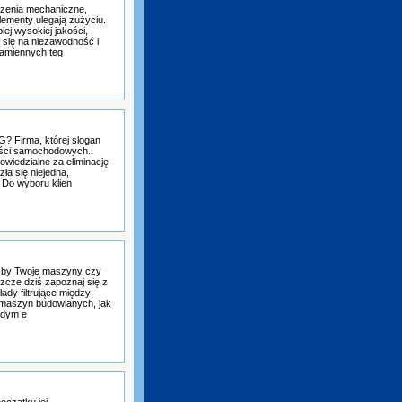
dzenia mechaniczne,
lementy ulegają zużyciu.
ej wysokiej jakości,
y się na niezawodność i
amiennych teg
 Firma, której slogan
zęści samochodowych.
owiedzialne za eliminację
ła się niejedna,
. Do wyboru klien
z, by Twoje maszyny czy
szcze dziś zapoznaj się z
łady filtrujące między
 maszyn budowlanych, jak
ażdym e
oczątku jej