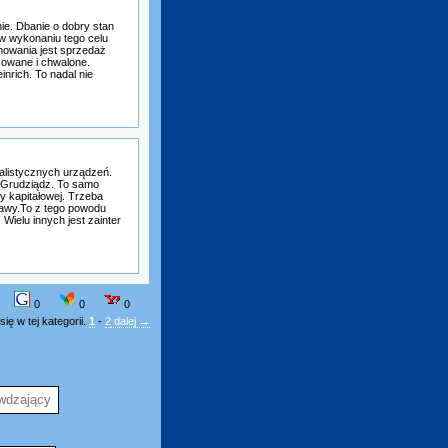
e. Dbanie o dobry stan
w wykonaniu tego celu
nowania jest sprzedaż
sowane i chwalone.
nrich. To nadal nie
jalistycznych urządzeń.
a Grudziądz. To samo
y kapitałowej. Trzeba
awy.To z tego powodu
Wielu innych jest zainter
0
0
0
ię w tej kategorii.
1
-
2
dalej →