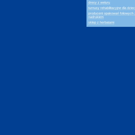
dresy z weluru
turnusy rehabilitacyjne dla dziec
producent opakowań foliowych 
nadrukiem
sklep z herbatami