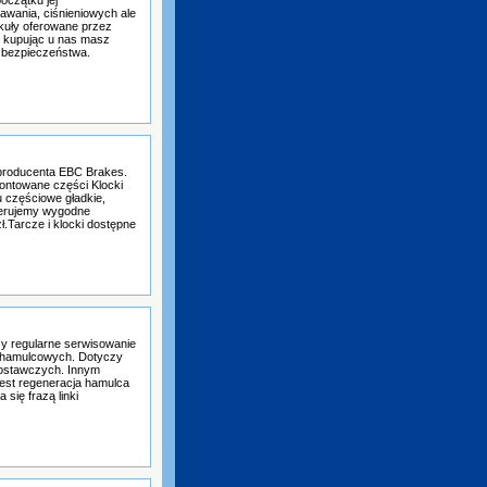
awania, ciśnieniowych ale
kuły oferowane przez
o kupując u nas masz
 bezpieczeństwa.
 producenta EBC Brakes.
ontowane części Klocki
u częściowe gładkie,
ferujemy wygodne
.Tarcze i klocki dostępne
y regularne serwisowanie
k hamulcowych. Dotyczy
ostawczych. Innym
est regeneracja hamulca
się frazą linki