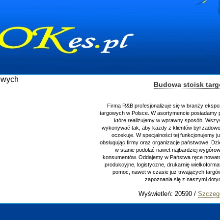
Budowa stoisk tar
Firma R&B profesjonalizuje się w branży ekspoz
targowych w Polsce. W asortymencie posiadamy p
które realizujemy w wprawny sposób. Wszyst
wykonywać tak, aby każdy z klientów był zadowol
oczekuje. W specjalności tej funkcjonujemy j
obsługując firmy oraz organizacje państwowe. Dzi
w stanie podołać nawet najbardziej wygór
konsumentów. Oddajemy w Państwa ręce nowator
produkcyjne, logistyczne, drukarnię wielkoform
pomoc, nawet w czasie już trwających targó
zapoznania się z naszymi dot
Wyświetleń: 20590 /
Szczegó