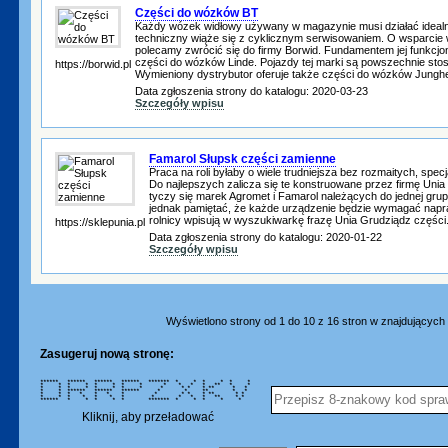
Części do wózków BT
Każdy wózek widłowy używany w magazynie musi działać idealni
techniczny wiąże się z cyklicznym serwisowaniem. O wsparcie 
polecamy zwrócić się do firmy Borwid. Fundamentem jej funkcjo
części do wózków Linde. Pojazdy tej marki są powszechnie sto
https://borwid.pl
Wymieniony dystrybutor oferuje także części do wózków Junghei
Data zgłoszenia strony do katalogu: 2020-03-23
Szczegóły wpisu
Famarol Słupsk części zamienne
Praca na roli byłaby o wiele trudniejsza bez rozmaitych, spec
Do najlepszych zalicza się te konstruowane przez firmę Uni
tyczy się marek Agromet i Famarol należących do jednej grup
jednak pamiętać, że każde urządzenie będzie wymagać napr
rolnicy wpisują w wyszukiwarkę frazę Unia Grudziądz części. 
https://sklepunia.pl
Data zgłoszenia strony do katalogu: 2020-01-22
Szczegóły wpisu
Wyświetlono strony od 1 do 10 z 16 stron w znajdujących s
Zasugeruj nową stronę:
****** ****** ****** ****** ******* * * * * * *
* * * * * * * * * * * * ** * *
* * * * * * * * * * * * ** * *
* * ****** ****** ****** * * ** * *
* * * * * * * * * * * ** * *
* * * * * * * * * * * ** * *
****** * * * * * ******* * * * * *
Kliknij, aby przeładować