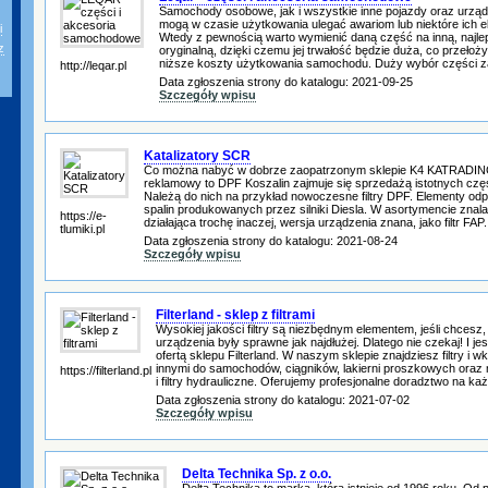
Samochody osobowe, jak i wszystkie inne pojazdy oraz urzą
mogą w czasie użytkowania ulegać awariom lub niektóre ich e
i
Wtedy z pewnością warto wymienić daną część na inną, najlepi
z
oryginalną, dzięki czemu jej trwałość będzie duża, co przełoż
niższe koszty użytkowania samochodu. Duży wybór części z
http://leqar.pl
Data zgłoszenia strony do katalogu: 2021-09-25
Szczegóły wpisu
Katalizatory SCR
Co można nabyć w dobrze zaopatrzonym sklepie K4 KATRADING?
reklamowy to DPF Koszalin zajmuje się sprzedażą istotnych c
Należą do nich na przykład nowoczesne filtry DPF. Elementy odp
spalin produkowanych przez silniki Diesla. W asortymencie znalaz
https://e-
działająca trochę inaczej, wersja urządzenia znana, jako filtr FAP
tlumiki.pl
Data zgłoszenia strony do katalogu: 2021-08-24
Szczegóły wpisu
Filterland - sklep z filtrami
Wysokiej jakości filtry są niezbędnym elementem, jeśli chces
urządzenia były sprawne jak najdłużej. Dlatego nie czekaj! I je
ofertą sklepu Filterland. W naszym sklepie znajdziesz filtry i wk
innymi do samochodów, ciągników, lakierni proszkowych oraz
https://filterland.pl
i filtry hydrauliczne. Oferujemy profesjonalne doradztwo na k
Data zgłoszenia strony do katalogu: 2021-07-02
Szczegóły wpisu
Delta Technika Sp. z o.o.
Delta Technika to marka, która istnieje od 1996 roku. Od p