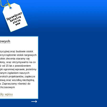
gowych
ycyjnej oraz budowie stoisk
rzyrządzenie stoisk targowych
kie zlecenia staramy się
ony, oraz otrzymywał to na co
uż od 15 lat z powodzeniem
ęki ogromnej wprawie, jesteśmy
owanym żądaniom naszych
skich projektantów, zaplecze
atową oraz wszelką niezbędną
w. Zapraszamy również do
ychczasowym
ły wpisu
→