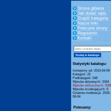
Strona główna
Jak dodać wpis
Znajdź kategorię
Nasze linki
Polecane strony
Regulamin
Kontakt
Statystyki katalogu:
Istniejemy od: 2010-04-09
Kategorii: 25
Podkategorii: 548
Wpisów aktywnych: 3344
Wpisów odrzuconych: 838
Wpisów oczekujących: 0
Ostatnia moderacja: 2026-
08-04
Polecamy: