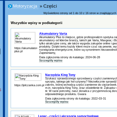
Motoryzacja
» Części
Wyświetlono strony od 1 do 10 z 16 stron w znajdujących s
Wszystkie wpisy w podkategorii
Akumulatory Varta
Akumulatory Plus to miejsce, gdzie profesjonalizm spotyka s
akumulatory od liderów branży, takich jak Varta, Maxgear, i B
tylko atrakcyjne ceny, ale także wygoda zakupów online i gw
produkty. Dzięki temu każdy klient może czuć się pewnie, wy
https://akumulator-
rozwiązania energetyczne, które są synonimem niezawodności
plus.pl
Zapewniamy,
Data zgłoszenia strony do katalogu: 2024-06-28
Szczegóły wpisu
Narzędzia King Tony
Szukasz sprawdzonego sprzedawcy części zamiennych 
sprzętu, takiego jak hol sztywny? Niezwłocznie sprawdź
zakres, której wchodzą części zamienne do ciężarówek
https://jelczanka.com.pl
m.in. narzędzia King Tony, oraz oświetlenie tir. Zakupisz
6
tir. W razie potrzeby, nasz doradca z przyjemnością do
odpowiedniego produktu. Gwara
Data zgłoszenia strony do katalogu: 2022-03-31
Szczegóły wpisu
Leqar - części i akcesoria samochodowe