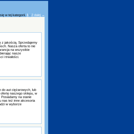
ię w tej kategorii.
1
-
2
dalej →
ię z jakością. Sprzedajemy
osch. Nasza oferta to nie
arancja na wszystkie
bierając nasze
 i trwałości.
do aut ciężarowych, lub
 ofertę naszego sklepu, w
. Posiadamy na stanie
 u nas też inne akcesoria
radzi w wyborze