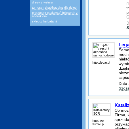
dresy z weluru
m
t
turnusy rehabilitacyjne dla dzieci
p
producent opakowań foliowych z
nadrukiem
G
sklep z herbatami
D
S
Leqa
Samoc
mecha
niekt
http://leqar.pl
wymie
dzięk
nieza
częśc
Data 
Szcz
Katali
Co moż
Firma, 
sprzeda
https://e-
przykła
tlumiki.pl
elimina