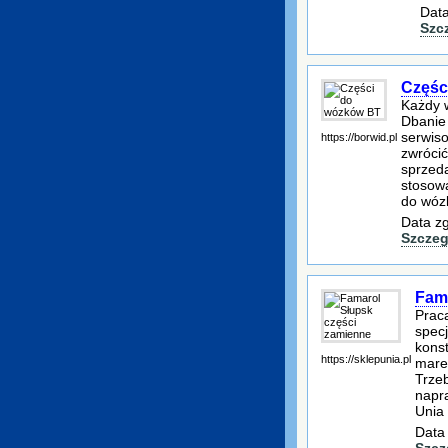
Data
Szc
Częśc
Każdy 
Dbanie 
serwis
https://borwid.pl
zwrócić
sprzeda
stosowa
do wózk
Data zg
Szczeg
Fam
Praca
specj
kons
https://sklepunia.pl
mare
Trze
napr
Unia 
Data
Szcz