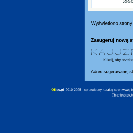
Wyświetlono strony 
Zasugeruj nową s
* * * * * ******* ***
* ** * * * * * 
* ** * * * * * 
** * * * * * **** ***
* ** ***** * * * 
* ** * * * * * * *
* * * * ***** ***** ****
Kliknij, aby przeł
Adres sugerowanej st
OK
es.pl
 2010-2025 - sprawdzony katalog stron www, b
Thumbshots b