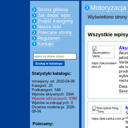
Motoryzacja
Strona główna
Jak dodać wpis
Wyświetlono strony 
Znajdź kategorię
Nasze linki
Polecane strony
Wszystkie wpisy
Regulamin
Kontakt
Aku
Akumu
jako
Varta
https://akumulator-
ale 
plus.pl
prod
Statystyki katalogu:
wybi
niez
Istniejemy od: 2010-04-09
Kategorii: 25
Data
Podkategorii: 548
Szcz
Wpisów aktywnych: 3344
Wpisów odrzuconych: 8386
Wpisów oczekujących: 0
Ostatnia moderacja: 2026-
N
08-04
S
c
https://jelczanka.com.pl
N
Polecamy:
w