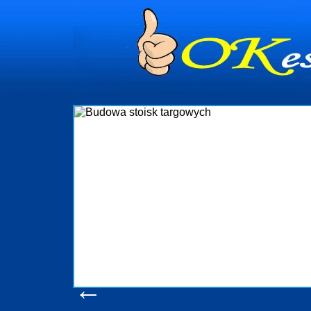
Budowa stoisk
Firma R&B profesjonalizuje się w branży
targowych w Polsce. W asortymencie posia
które realizujemy w wprawny sposób.
wykonywać tak, aby każdy z klientów był 
oczekuje. W specjalności tej funkcjonu
obsługując firmy oraz organizacje państwo
w stanie podołać nawet najbardziej
konsumentów. Oddajemy w Państwa ręce n
produkcyjne, logistyczne, drukarnię wie
pomoc, nawet w czasie już trwającyc
zapoznania się z naszy
Wyświetleń: 20614 /
Sz
←