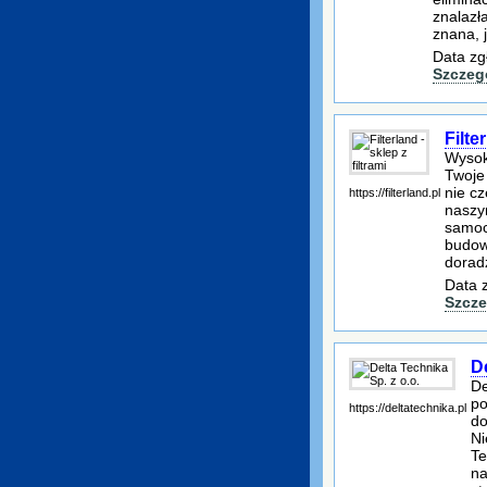
znalazła
znana, j
Data zg
Szczeg
Filte
Wysoki
Twoje
nie cz
https://filterland.pl
naszym
samoc
budowl
dorad
Data 
Szcze
De
De
po
https://deltatechnika.pl
do
Ni
Te
na