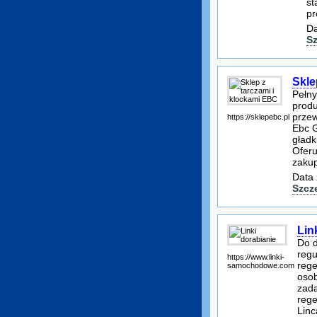
st
pr
Da
S
Skle
Pełny
produ
przew
https://sklepebc.pl
Ebc G
gładk
Oferu
zakup
Data 
Szcz
Lin
Do d
regu
https://www.linki-
reg
samochodowe.com
osob
zada
rege
Linc