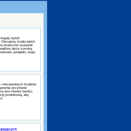
z bogaty wybór
. Oferujemy środki takich
ą na skuteczne usuwanie
owaliśmy także szeroką
rwisowe, podajniki, mopy
tu i niezawodnych środków
apewnia utrzymanie
ny jest również bardzo
ertę produktową, aby
ce
zątających