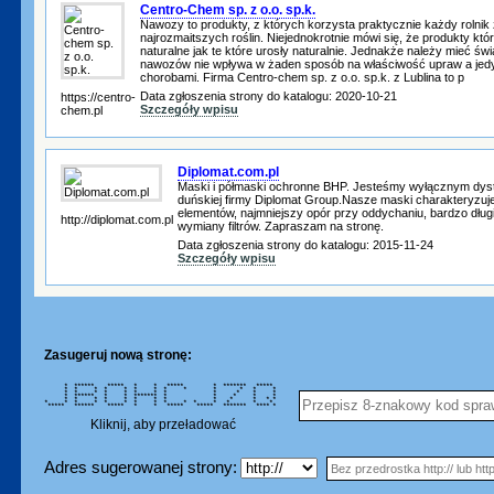
Centro-Chem sp. z o.o. sp.k.
Nawozy to produkty, z których korzysta praktycznie każdy rolnik
najrozmaitszych roślin. Niejednokrotnie mówi się, że produkty kt
naturalne jak te które urosły naturalnie. Jednakże należy mieć św
nawozów nie wpływa w żaden sposób na właściwość upraw a jedy
chorobami. Firma Centro-chem sp. z o.o. sp.k. z Lublina to p
Data zgłoszenia strony do katalogu: 2020-10-21
https://centro-
Szczegóły wpisu
chem.pl
Diplomat.com.pl
Maski i półmaski ochronne BHP. Jesteśmy wyłącznym dys
duńskiej firmy Diplomat Group.Nasze maski charakteryzu
elementów, najmniejszy opór przy oddychaniu, bardzo dług
http://diplomat.com.pl
wymiany filtrów. Zapraszam na stronę.
Data zgłoszenia strony do katalogu: 2015-11-24
Szczegóły wpisu
Zasugeruj nową stronę:
* ****** ***** * * ***** * ******* *****
* * * * * * * * * * * * *
* * * * * * * * * * * *
* ****** * * ******* * * * * *
* * * * * * * * * * * * *
* * * * * * * * * * * * * * *
***** ****** ***** * * ***** ***** ******* **** *
Kliknij, aby przeładować
Adres sugerowanej strony: