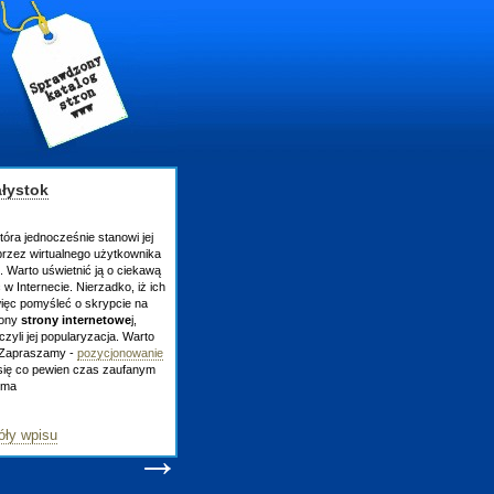
łystok
która jednocześnie stanowi jej
przez wirtualnego użytkownika
 Warto uświetnić ją o ciekawą
w Internecie. Nierzadko, iż ich
więc pomyśleć o skrypcie na
rony
strony internetowe
j,
zyli jej popularyzacja. Warto
 Zapraszamy -
pozycjonowanie
się co pewien czas zaufanym
-ma
ły wpisu
→