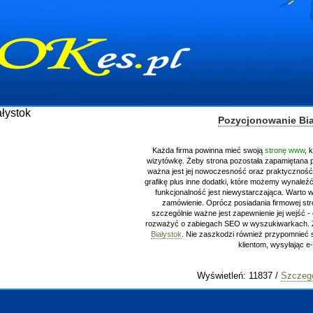
Pozycjonowanie Bia
Każda firma powinna mieć swoją
stronę www
, 
wizytówkę. Żeby strona pozostała zapamiętana 
ważna jest jej nowoczesność oraz praktyczność.
grafikę plus inne dodatki, które możemy wynaleźć 
funkcjonalność jest niewystarczająca. Warto 
zamówienie. Oprócz posiadania firmowej st
szczególnie ważne jest zapewnienie jej wejść - c
rozważyć o zabiegach SEO w wyszukiwarkach.
Białystok
. Nie zaszkodzi również przypomnieć 
klientom, wysyłając e
Wyświetleń: 11837 /
Szczegó