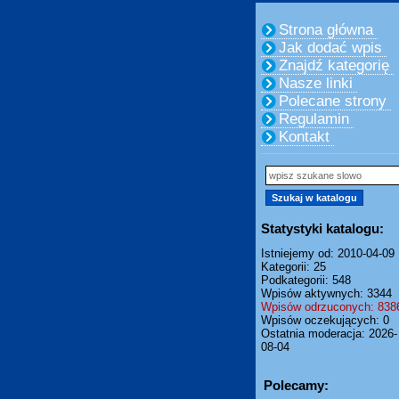
Strona główna
Jak dodać wpis
Znajdź kategorię
Nasze linki
Polecane strony
Regulamin
Kontakt
Statystyki katalogu:
Istniejemy od: 2010-04-09
Kategorii: 25
Podkategorii: 548
Wpisów aktywnych: 3344
Wpisów odrzuconych: 838
Wpisów oczekujących: 0
Ostatnia moderacja: 2026-
08-04
Polecamy: