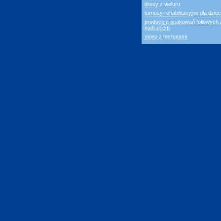
dresy z weluru
turnusy rehabilitacyjne dla dziec
producent opakowań foliowych 
nadrukiem
sklep z herbatami