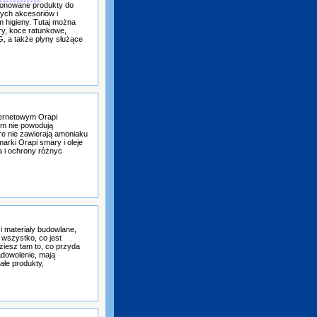
cjonowane produkty do
nych akcesoriów i
 higieny. Tutaj można
ry, koce ratunkowe,
G, a także płyny służące
ternetowym Orapi
ym nie powodują
re nie zawierają amoniaku
marki Orapi smary i oleje
a i ochrony różnyc
i materiały budowlane,
wszystko, co jest
ziesz tam to, co przyda
adowolenie, mają
ałe produkty,