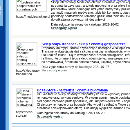
Sklep internetowy Medclean oferuje starannie wyselek
utrzymania czystości, artykuły medyczne oraz wiele in
i
preparatów, które pomagają utrzymać najwyższy poziom
zamówić materiały medyczne, takie jak kompresy, plast
z
podkłady podfoliowane i chłonne gaziki oraz żele do US
https://medcleansklep.pl
do odkażania powierzchni, dezynfekcji
Data zgłoszenia strony do katalogu: 2021-10-02
Szczegóły wpisu
Sklep.orapi-Transnet - sklep z chemią gospodarczą
Preparaty do myjni i środki czyszczące dostępne w sklepie in
Transnet wykazują się dużą skutecznością i wydajnością, w t
uszkodzeń lakieru. Są to w większości środki ekologiczne, któ
i silikonu. Asortyment tego sklepu obejmuje też inne preparaty 
do smarowania, środki do odkleszczania, klejenia, czyszczeni
Data zgłoszenia strony do katalogu: 2021-07-07
Szczegóły wpisu
http://sklep.orapi-
transnet.eu
Dcsa-Store - narzędzia i chemia budowlana
DCSA Store to sklep, w którym zaopatrzysz się w wysokiej jakośc
remontowe oraz wykończeniowe. W swoim asortymencie posiada 
niezbędne zarówno profesjonaliście, jak i majsterkowiczowi. Znajd
Ci się przy remoncie oraz budowie. Aby w pełni zadbać o Twoje z
starannie selekcjonowaną ofertę. Posiadają wyłącznie solidne i trw
https://dcsa-
Data zgłoszenia strony do katalogu: 2021-05-29
store.pl
Szczegóły wpisu