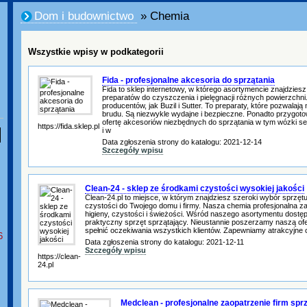
Dom i budownictwo
» Chemia
Wszystkie wpisy w podkategorii
Fida - profesjonalne akcesoria do sprzątania
Fida to sklep internetowy, w którego asortymencie znajdzies
preparatów do czyszczenia i pielęgnacji różnych powierzchni
producentów, jak Buzil i Sutter. To preparaty, które pozwalaj
brudu. Są niezwykle wydajne i bezpieczne. Ponadto przygot
ofertę akcesoriów niezbędnych do sprzątania w tym wózki se
https://fida.sklep.pl
i w
Data zgłoszenia strony do katalogu: 2021-12-14
Szczegóły wpisu
Clean-24 - sklep ze środkami czystości wysokiej jakości
Clean-24.pl to miejsce, w którym znajdziesz szeroki wybór sprzę
czystości do Twojego domu i firmy. Nasza chemia profesjonalna z
higieny, czystości i świeżości. Wśród naszego asortymentu dostęp
praktyczny sprzęt sprzątający. Nieustannie poszerzamy naszą of
spełnić oczekiwania wszystkich klientów. Zapewniamy atrakcyjne 
6
Data zgłoszenia strony do katalogu: 2021-12-11
Szczegóły wpisu
https://clean-
24.pl
Medclean - profesjonalne zaopatrzenie firm spr