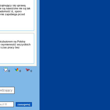
 zajmujący się uprawą
óre są nawożone nie są tak
iadomość iż, sporo
nie zapobiega przed
trybutorem na Polskę
je wymienność wszystkich
i czas pracy bez
0
0
0