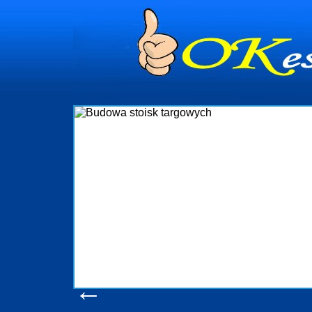
dynia
dministrowanie
ściami Gdynia i
ieżący nadzór nad
iczenia, organizację
ta obejmuje także
uchomościami Gdynia
potrzebny jest
ieruchomości Sopot
nia, Progreen-Adm
w codziennym
dla tych
←