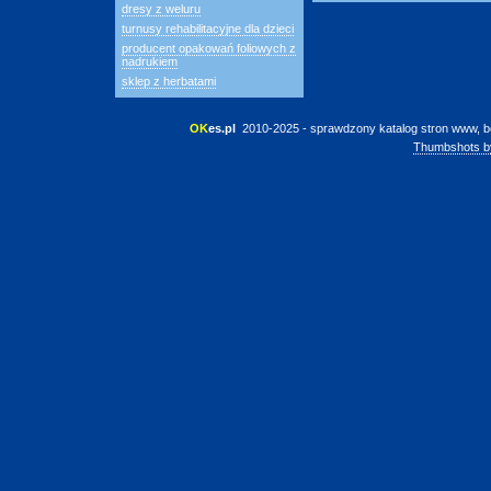
dresy z weluru
turnusy rehabilitacyjne dla dzieci
producent opakowań foliowych z
nadrukiem
sklep z herbatami
OK
es.pl
 2010-2025 - sprawdzony katalog stron www, b
Thumbshots b