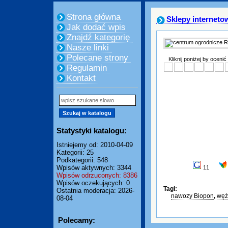
Strona główna
Sklepy interneto
Jak dodać wpis
Znajdź kategorię
Nasze linki
Polecane strony
Kliknij poniżej by ocenić
Regulamin
Kontakt
Statystyki katalogu:
Istniejemy od: 2010-04-09
Kategorii: 25
Podkategorii: 548
Wpisów aktywnych: 3344
11
Wpisów odrzuconych: 8386
Wpisów oczekujących: 0
Tagi:
Ostatnia moderacja: 2026-
nawozy Biopon
,
węż
08-04
Polecamy: