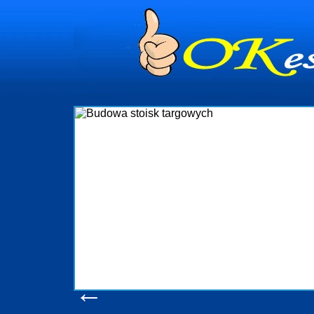
dynia
dministrowanie
ściami Gdynia i
ieżący nadzór nad
iczenia, organizację
ta obejmuje także
uchomościami Gdynia
potrzebny jest
ieruchomości Sopot
nia, Progreen-Adm
w codziennym
dla tych
←