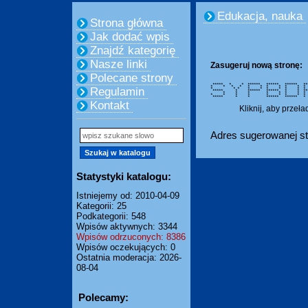
Edukacja, nauka
Strona główna
Jak dodać wpis
Znajdź kategorię
Nasze linki
Zasugeruj nową stronę:
Polecane strony
***** * * ****** ****** ****** ***
* * * * * * * * *
Regulamin
* * * * * * * *
***** * ****** ****** * 
* * * * * * 
* * * * * * * *
***** * * ****** ****
Kontakt
Kliknij, aby przeł
Adres sugerowanej st
Statystyki katalogu:
Istniejemy od: 2010-04-09
Kategorii: 25
Podkategorii: 548
Wpisów aktywnych: 3344
Wpisów odrzuconych: 8386
Wpisów oczekujących: 0
Ostatnia moderacja: 2026-
08-04
Polecamy: