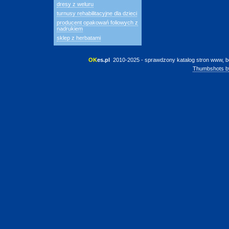
dresy z weluru
turnusy rehabilitacyjne dla dzieci
producent opakowań foliowych z
nadrukiem
sklep z herbatami
OK
es.pl
 2010-2025 - sprawdzony katalog stron www, b
Thumbshots b