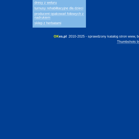
dresy z weluru
turnusy rehabilitacyjne dla dzieci
producent opakowań foliowych z
nadrukiem
sklep z herbatami
OK
es.pl
 2010-2025 - sprawdzony katalog stron www, b
Thumbshots b