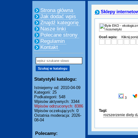
Strona główna
Sklepy interneto
Jak dodać wpis
Znajdź kategorię
Nasze linki
Polecane strony
Oceń wpis:
Kliknij pon
Regulamin
Kontakt
Statystyki katalogu:
Istniejemy od: 2010-04-09
Kategorii: 25
Podkategorii: 548
3
Wpisów aktywnych: 3344
Wpisów odrzuconych: 8386
Wpisów oczekujących: 0
Tagi:
rozszerzenie diety d
Ostatnia moderacja: 2026-
08-04
Polecamy: