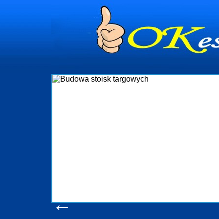
dynia
dministrowanie
ściami Gdynia i
ieżący nadzór nad
iczenia, organizację
ta obejmuje także
uchomościami Gdynia
potrzebny jest
ieruchomości Sopot
nia, Progreen-Adm
w codziennym
dla tych
←