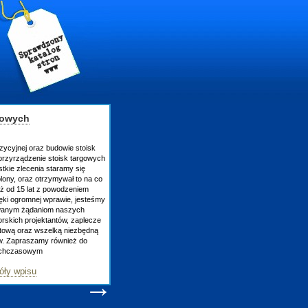
gowych
zycyjnej oraz budowie stoisk
rzyrządzenie stoisk targowych
tkie zlecenia staramy się
lony, oraz otrzymywał to na co
uż od 15 lat z powodzeniem
ęki ogromnej wprawie, jesteśmy
owanym żądaniom naszych
skich projektantów, zaplecze
atową oraz wszelką niezbędną
ów. Zapraszamy również do
tychczasowym
óły wpisu
→