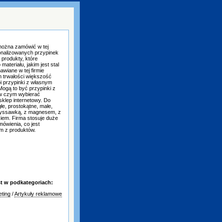
 można zamówić w tej
sonalizowanych przypinek
i produkty, które
teriału, jakim jest stal
wiane w tej firmie
 trwałości większość
i przypinki z własnym
ogą to być przypinki z
aj w czym wybierać
klep internetowy. Do
łe, prostokątne, małe,
rzyssawką, z magnesem, z
kiem. Firma stosuje duże
ówienia, co jest
m z produktów.
t w podkategoriach:
ting
/
Artykuły reklamowe