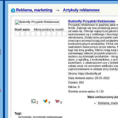
→
Reklama, marketing
Artykuły reklamowe
Buttonfly Przypinki Reklamowe
Przypinki reklamowe to gadżety jakie
firmie. Zajmuje się ona produkcją per
Oceń wpis:
Kliknij poniżej by ocenić
od wielu lat. Oferuje najwyższej jakośc
wykonywane są z solidnego i mocnego ma
nierdzewna. Dzięki temu przypinki zama
znacząco przewyższają pod względem
konkurencyjnych produktów. Firma rob
nadrukiem stworzonym przez klienta. M
logo lub inną grafiką. Klienci mają tut
zamawiając własne przypinki poprzez s
wyboru są dziesiątki produktów - okrąg
duże, z agrafką, z krokodylkiem, z p
lusterkiem, z otwieraczem czy z brelo
rabaty wraz ze wzrostem wielkości zam
zaprezentowane w sklepie przy każdy
Strona: https://buttonfly.pl/
Data dodania wpisu: 29-01-2022
Odsłon: 854
Klików: 5
6
Średnia ocena wpisu: 0 / 10
Wpis umieszczony jes
2
0
0
Reklama, marke
Tagi:
przypinki
,
przypinki reklamowe