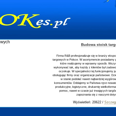
Budowa stoisk tar
Firma R&B profesjonalizuje się w branży ekspo
targowych w Polsce. W asortymencie posiadamy p
które realizujemy w wprawny sposób. Wszys
wykonywać tak, aby każdy z klientów był zadowo
oczekuje. W specjalności tej funkcjonujemy j
obsługując firmy oraz organizacje państwowe. Dzi
w stanie podołać nawet najbardziej wygór
konsumentów. Oddajemy w Państwa ręce nowator
produkcyjne, logistyczne, drukarnię wielkoform
pomoc, nawet w czasie już trwających targ
zapoznania się z naszymi do
Wyświetleń: 20622 /
Szczeg