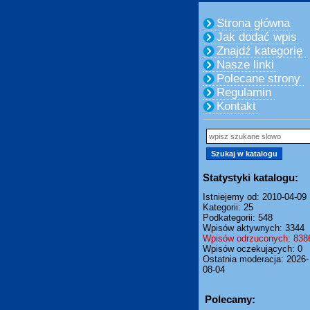
Strona główna
Jak dodać wpis
Znajdź kategorię
Nasze linki
Polecane strony
Regulamin
Kontakt
Statystyki katalogu:
Istniejemy od: 2010-04-09
Kategorii: 25
Podkategorii: 548
Wpisów aktywnych: 3344
Wpisów odrzuconych: 838
Wpisów oczekujących: 0
Ostatnia moderacja: 2026-
08-04
Polecamy: