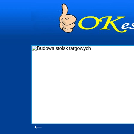
dynia
dministrowanie
ściami Gdynia i
ieżący nadzór nad
iczenia, organizację
ta obejmuje także
uchomościami Gdynia
potrzebny jest
ieruchomości Sopot
nia, Progreen-Adm
w codziennym
dla tych
←