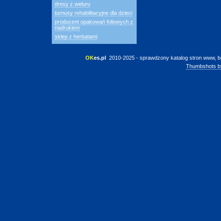
dresy z weluru
turnusy rehabilitacyjne dla dzieci
producent opakowań foliowych z
nadrukiem
sklep z herbatami
OK
es.pl
 2010-2025 - sprawdzony katalog stron www, b
Thumbshots b