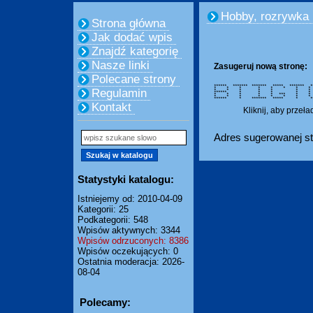
Hobby, rozrywka
Strona główna
Jak dodać wpis
Znajdź kategorię
Nasze linki
Zasugeruj nową stronę:
Polecane strony
****** ******* ******* ***** ****
* * * * * * * *
Regulamin
* * * * * * *
****** * * * * 
* * * * * *** * *
* * * * * * * *
****** * ******* ***** * **** 
Kontakt
Kliknij, aby przeł
Adres sugerowanej st
Statystyki katalogu:
Istniejemy od: 2010-04-09
Kategorii: 25
Podkategorii: 548
Wpisów aktywnych: 3344
Wpisów odrzuconych: 8386
Wpisów oczekujących: 0
Ostatnia moderacja: 2026-
08-04
Polecamy: