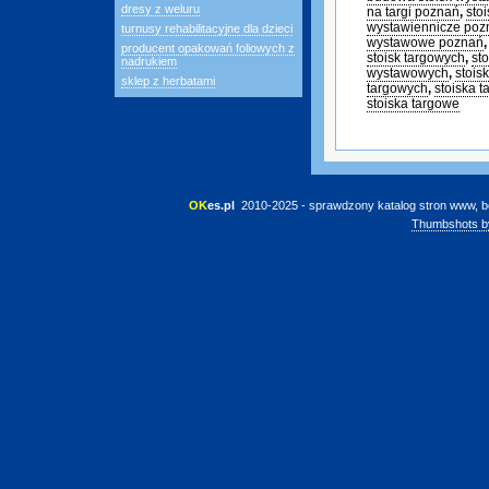
dresy z weluru
na targi poznań
,
sto
wystawiennicze poz
turnusy rehabilitacyjne dla dzieci
wystawowe poznań
producent opakowań foliowych z
stoisk targowych
,
st
nadrukiem
wystawowych
,
stois
sklep z herbatami
targowych
,
stoiska 
stoiska targowe
OK
es.pl
 2010-2025 - sprawdzony katalog stron www, b
Thumbshots b