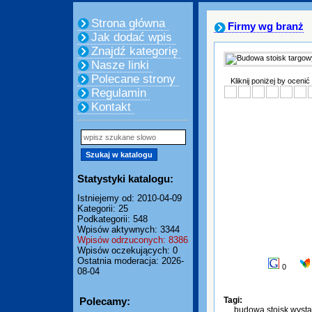
Strona główna
Firmy wg branż
Jak dodać wpis
Znajdź kategorię
Nasze linki
Polecane strony
Kliknij poniżej by ocenić
Regulamin
Kontakt
Statystyki katalogu:
Istniejemy od: 2010-04-09
Kategorii: 25
Podkategorii: 548
Wpisów aktywnych: 3344
Wpisów odrzuconych: 8386
Wpisów oczekujących: 0
Ostatnia moderacja: 2026-
0
08-04
Polecamy:
Tagi:
budowa stoisk wyst