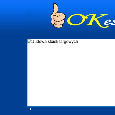
dynia
dministrowanie
ściami Gdynia i
ieżący nadzór nad
iczenia, organizację
ta obejmuje także
uchomościami Gdynia
potrzebny jest
ieruchomości Sopot
nia, Progreen-Adm
w codziennym
dla tych
←