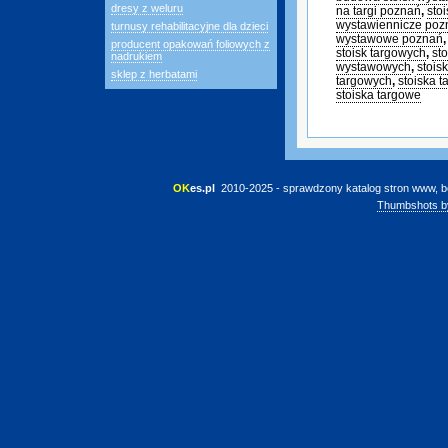
dresy z weluru
na targi poznań
,
sto
wystawiennicze poz
turnusy rehabilitacyjne dla dzieci
wystawowe poznań
producent opakowań foliowych z
stoisk targowych
,
st
nadrukiem
wystawowych
,
stois
sklep z herbatami
targowych
,
stoiska 
stoiska targowe
OK
es.pl
 2010-2025 - sprawdzony katalog stron www, b
Thumbshots b