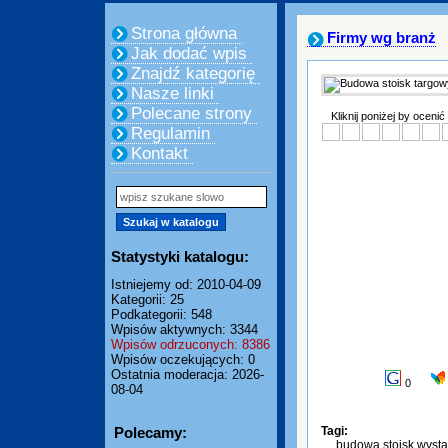
Strona główna
Firmy wg branż
Jak dodać wpis
Znajdź kategorię
Nasze linki
Polecane strony
Kliknij poniżej by ocenić
Regulamin
Kontakt
Statystyki katalogu:
Istniejemy od: 2010-04-09
Kategorii: 25
Podkategorii: 548
Wpisów aktywnych: 3344
Wpisów odrzuconych: 8386
Wpisów oczekujących: 0
Ostatnia moderacja: 2026-
0
08-04
Polecamy:
Tagi:
budowa stoisk wyst