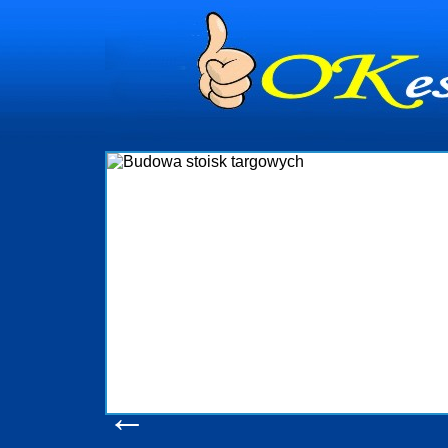
dynia
dministrowanie
ściami Gdynia i
ieżący nadzór nad
iczenia, organizację
ta obejmuje także
uchomościami Gdynia
potrzebny jest
ieruchomości Sopot
nia, Progreen-Adm
w codziennym
dla tych
←