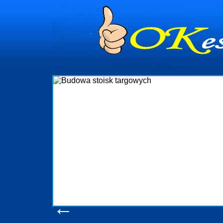
dynia
dministrowanie
ściami Gdynia i
ieżący nadzór nad
iczenia, organizację
ta obejmuje także
uchomościami Gdynia
potrzebny jest
ieruchomości Sopot
nia, Progreen-Adm
w codziennym
dla tych
←