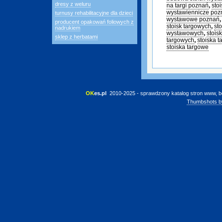
dresy z weluru
na targi poznań
,
sto
wystawiennicze poz
turnusy rehabilitacyjne dla dzieci
wystawowe poznań
producent opakowań foliowych z
stoisk targowych
,
st
nadrukiem
wystawowych
,
stois
sklep z herbatami
targowych
,
stoiska 
stoiska targowe
OK
es.pl
 2010-2025 - sprawdzony katalog stron www, b
Thumbshots b