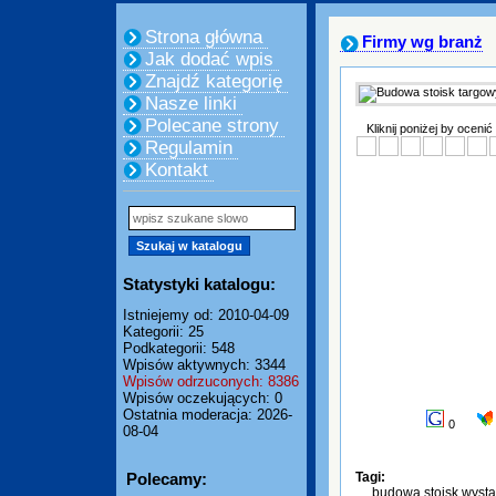
Strona główna
Firmy wg branż
Jak dodać wpis
Znajdź kategorię
Nasze linki
Polecane strony
Kliknij poniżej by ocenić
Regulamin
Kontakt
Statystyki katalogu:
Istniejemy od: 2010-04-09
Kategorii: 25
Podkategorii: 548
Wpisów aktywnych: 3344
Wpisów odrzuconych: 8386
Wpisów oczekujących: 0
Ostatnia moderacja: 2026-
0
08-04
Polecamy:
Tagi:
budowa stoisk wyst