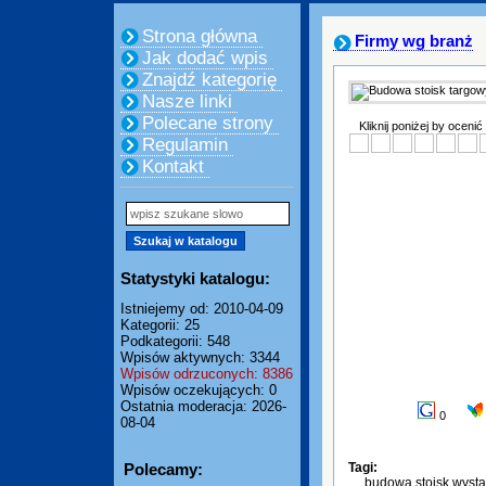
Strona główna
Firmy wg branż
Jak dodać wpis
Znajdź kategorię
Nasze linki
Polecane strony
Kliknij poniżej by ocenić
Regulamin
Kontakt
Statystyki katalogu:
Istniejemy od: 2010-04-09
Kategorii: 25
Podkategorii: 548
Wpisów aktywnych: 3344
Wpisów odrzuconych: 8386
Wpisów oczekujących: 0
Ostatnia moderacja: 2026-
0
08-04
Polecamy:
Tagi:
budowa stoisk wyst