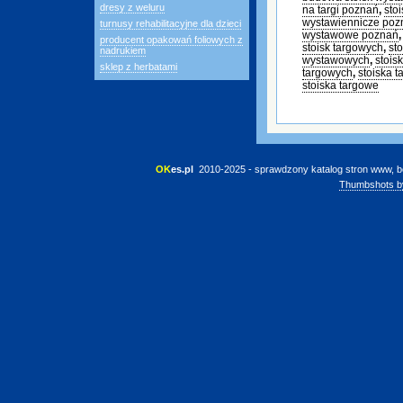
dresy z weluru
na targi poznań
,
sto
wystawiennicze poz
turnusy rehabilitacyjne dla dzieci
wystawowe poznań
producent opakowań foliowych z
stoisk targowych
,
st
nadrukiem
wystawowych
,
stois
sklep z herbatami
targowych
,
stoiska 
stoiska targowe
OK
es.pl
 2010-2025 - sprawdzony katalog stron www, b
Thumbshots b