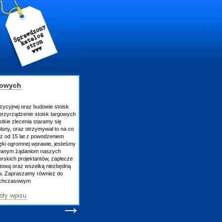
gowych
zycyjnej oraz budowie stoisk
rzyrządzenie stoisk targowych
tkie zlecenia staramy się
lony, oraz otrzymywał to na co
uż od 15 lat z powodzeniem
ęki ogromnej wprawie, jesteśmy
owanym żądaniom naszych
skich projektantów, zaplecze
atową oraz wszelką niezbędną
ów. Zapraszamy również do
tychczasowym
óły wpisu
→