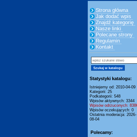
Strona główna
Jak dodać wpis
Znajdź kategorię
Nasze linki
Polecane strony
Regulamin
Kontakt
Statystyki katalogu:
Istniejemy od: 2010-04-09
Kategorii: 25
Podkategorii: 548
Wpisów aktywnych: 3344
Wpisów odrzuconych: 838
Wpisów oczekujących: 0
Ostatnia moderacja: 2026-
08-04
Polecamy: