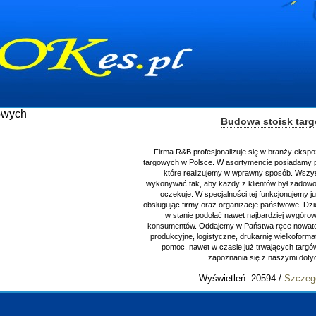
Budowa stoisk tar
Firma R&B profesjonalizuje się w branży ekspo
targowych w Polsce. W asortymencie posiadamy p
które realizujemy w wprawny sposób. Wszys
wykonywać tak, aby każdy z klientów był zadowo
oczekuje. W specjalności tej funkcjonujemy j
obsługując firmy oraz organizacje państwowe. Dzi
w stanie podołać nawet najbardziej wygór
konsumentów. Oddajemy w Państwa ręce nowator
produkcyjne, logistyczne, drukarnię wielkoform
pomoc, nawet w czasie już trwających targ
zapoznania się z naszymi do
Wyświetleń: 20594 /
Szczeg