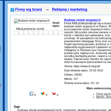
→
Firmy wg branż
Reklama i marketing
Budowa stoisk targowych
Oceń
Firma R&B profesjonalizuje się w bran
wpis:
budowie stoisk targowych w Polsce. 
Kliknij poniżej by ocenić
przyrządzenie stoisk targowych które
sposób. Wszystkie zlecenia staramy s
każdy z klientów był zadowolony, oraz
oczekuje. W specjalności tej funkcjonuj
powodzeniem obsługując firmy oraz or
Dzięki ogromnej wprawie, jesteśmy w 
najbardziej wygórowanym żądaniom n
Oddajemy w Państwa ręce nowatorskic
produkcyjne, logistyczne, drukarnię w
wszelką niezbędną pomoc, nawet w cza
targów. Zapraszamy również do zapoz
dotychczasowymi wykonaniami na nasz
Strona: https://www.rb.targi.pl/
Data dodania wpisu: 23-02-2015
Odsłon: 20593
Klików: 137
Średnia ocena wpisu: 10 / 10
6
Wpis umieszczony 
Firmy wg b
0
0
0
Biznes, ek
Tagi:
budowa stoisk wystawienniczych
,
octanorm
,
stoiska konferencyjne
,
st