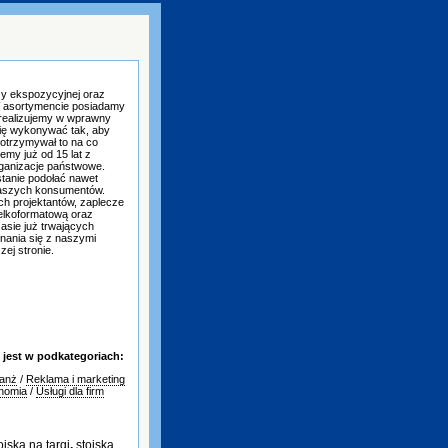
ży ekspozycyjnej oraz
W asortymencie posiadamy
 realizujemy w wprawny
ię wykonywać tak, aby
 otrzymywał to na co
emy już od 15 lat z
ganizacje państwowe.
stanie podołać nawet
aszych konsumentów.
h projektantów, zaplecze
ielkoformatową oraz
sie już trwających
nania się z naszymi
ej stronie.
jest w podkategoriach:
ranż
/
Reklama i marketing
onomia
/
Usługi dla firm
oiska na targi
,
stoiska