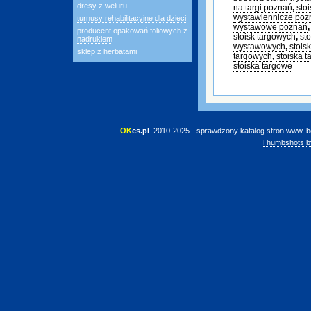
dresy z weluru
na targi poznań
,
sto
wystawiennicze poz
turnusy rehabilitacyjne dla dzieci
wystawowe poznań
producent opakowań foliowych z
stoisk targowych
,
st
nadrukiem
wystawowych
,
stois
sklep z herbatami
targowych
,
stoiska 
stoiska targowe
OK
es.pl
 2010-2025 - sprawdzony katalog stron www, b
Thumbshots b