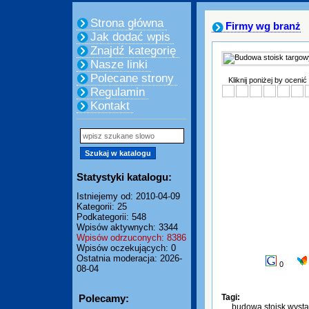
Strona główna
Firmy wg branż
Jak dodać wpis
Znajdź kategorię
Nasze linki
Polecane strony
Kliknij poniżej by ocenić
Regulamin
Kontakt
Statystyki katalogu:
Istniejemy od: 2010-04-09
Kategorii: 25
Podkategorii: 548
Wpisów aktywnych: 3344
Wpisów odrzuconych: 8386
Wpisów oczekujących: 0
Ostatnia moderacja: 2026-
0
08-04
Polecamy:
Tagi:
budowa stoisk wyst