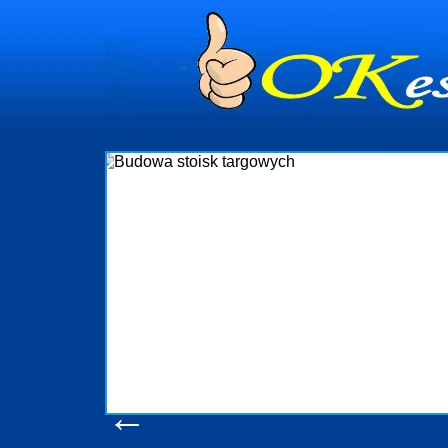
Budowa stoisk targowy
Firma R&B profesjonalizuje się w branży ekspozycyjn
targowych w Polsce. W asortymencie posiadamy przyrz
które realizujemy w wprawny sposób. Wszystkie z
wykonywać tak, aby każdy z klientów był zadowolony, 
oczekuje. W specjalności tej funkcjonujemy już od 
obsługując firmy oraz organizacje państwowe. Dzięki o
w stanie podołać nawet najbardziej wygórowany
konsumentów. Oddajemy w Państwa ręce nowatorskich
produkcyjne, logistyczne, drukarnię wielkoformatową
pomoc, nawet w czasie już trwających targów. Za
zapoznania się z naszymi dotychcz
Wyświetleń: 20644 /
Szczegóły w
←