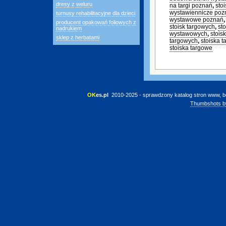
dresy z weluru
na targi poznań
,
sto
wystawiennicze poz
turnusy rehabilitacyjne dla dzieci
wystawowe poznań
producent opakowań foliowych z
stoisk targowych
,
st
nadrukiem
wystawowych
,
stois
sklep z herbatami
targowych
,
stoiska 
stoiska targowe
OK
es.pl
 2010-2025 - sprawdzony katalog stron www, b
Thumbshots b