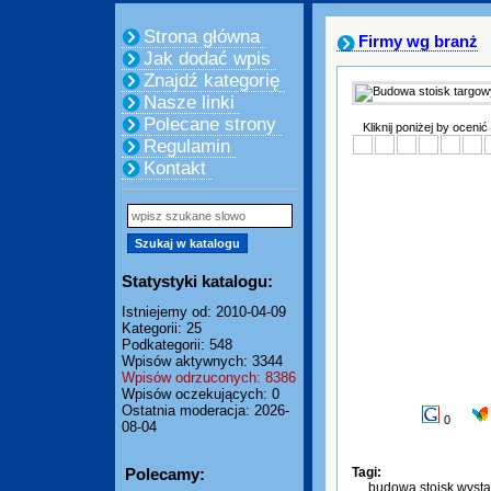
Strona główna
Firmy wg branż
Jak dodać wpis
Znajdź kategorię
Nasze linki
Polecane strony
Kliknij poniżej by ocenić
Regulamin
Kontakt
Statystyki katalogu:
Istniejemy od: 2010-04-09
Kategorii: 25
Podkategorii: 548
Wpisów aktywnych: 3344
Wpisów odrzuconych: 8386
Wpisów oczekujących: 0
Ostatnia moderacja: 2026-
0
08-04
Polecamy:
Tagi:
budowa stoisk wyst