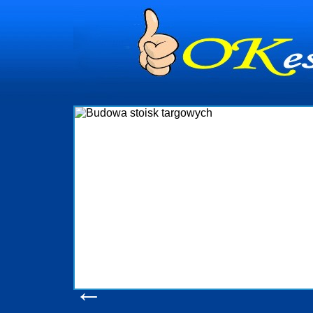
dynia
dministrowanie
ściami Gdynia i
ieżący nadzór nad
iczenia, organizację
ta obejmuje także
uchomościami Gdynia
potrzebny jest
ieruchomości Sopot
nia, Progreen-Adm
w codziennym
dla tych
←