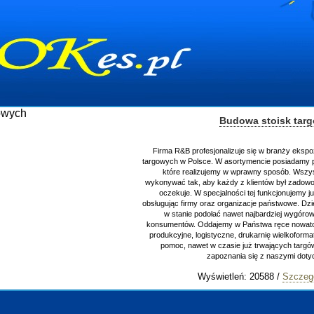
Budowa stoisk tar
Firma R&B profesjonalizuje się w branży ekspo
targowych w Polsce. W asortymencie posiadamy p
które realizujemy w wprawny sposób. Wszys
wykonywać tak, aby każdy z klientów był zadowo
oczekuje. W specjalności tej funkcjonujemy j
obsługując firmy oraz organizacje państwowe. Dzi
w stanie podołać nawet najbardziej wygór
konsumentów. Oddajemy w Państwa ręce nowator
produkcyjne, logistyczne, drukarnię wielkoform
pomoc, nawet w czasie już trwających targ
zapoznania się z naszymi do
Wyświetleń: 20588 /
Szczeg