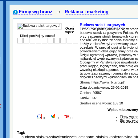
→
Firmy wg branż
Reklama i marketing
Budowa stoisk targowych
Oceń
Firma R&B profesjonalizuje się w bran
wpis:
budowie stoisk targowych w Polsce. 
Kliknij poniżej by ocenić
przyrządzenie stoisk targowych które
sposób. Wszystkie zlecenia staramy s
każdy z klientów był zadowolony, oraz
oczekuje. W specjalności tej funkcjonuj
powodzeniem obsługując firmy oraz or
Dzięki ogromnej wprawie, jesteśmy w 
najbardziej wygórowanym żądaniom n
Oddajemy w Państwa ręce nowatorskic
produkcyjne, logistyczne, drukarnię w
wszelką niezbędną pomoc, nawet w cza
targów. Zapraszamy również do zapoz
dotychczasowymi wykonaniami na nasz
Strona: https://www.rb.targi.pl/
Data dodania wpisu: 23-02-2015
Odsłon: 20587
Klików: 137
Średnia ocena wpisu: 10 / 10
6
Wpis umieszczony 
Firmy wg b
0
0
0
Biznes, ek
Tagi:
budowa stoisk wystawienniczych
,
octanorm
,
stoiska konferencyjne
,
st