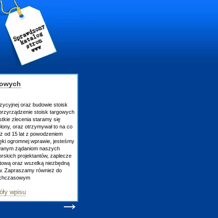
gowych
zycyjnej oraz budowie stoisk
rzyrządzenie stoisk targowych
tkie zlecenia staramy się
lony, oraz otrzymywał to na co
uż od 15 lat z powodzeniem
ęki ogromnej wprawie, jesteśmy
owanym żądaniom naszych
skich projektantów, zaplecze
atową oraz wszelką niezbędną
ów. Zapraszamy również do
tychczasowym
óły wpisu
→