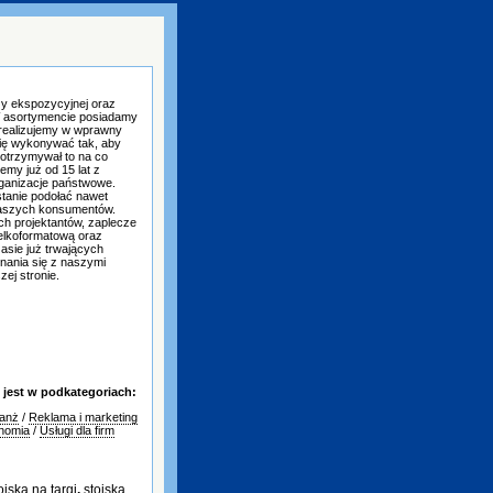
ży ekspozycyjnej oraz
W asortymencie posiadamy
 realizujemy w wprawny
ię wykonywać tak, aby
 otrzymywał to na co
emy już od 15 lat z
ganizacje państwowe.
stanie podołać nawet
aszych konsumentów.
h projektantów, zaplecze
ielkoformatową oraz
sie już trwających
nania się z naszymi
ej stronie.
jest w podkategoriach:
ranż
/
Reklama i marketing
onomia
/
Usługi dla firm
oiska na targi
,
stoiska