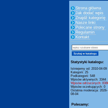
Strona główna
Jak dodać wpis
Znajdź kategorię
Nasze linki
Polecane strony
Regulamin
Kontakt
Statystyki katalogu:
Istniejemy od: 2010-04-09
Kategorii: 25
Podkategorii: 548
Wpisów aktywnych: 3344
Wpisów odrzuconych: 838
Wpisów oczekujących: 0
Ostatnia moderacja: 2026-
08-04
Polecamy: