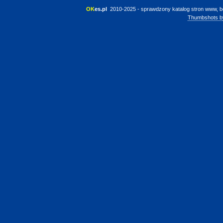
OK
es.pl
 2010-2025 - sprawdzony katalog stron www, b
Thumbshots b