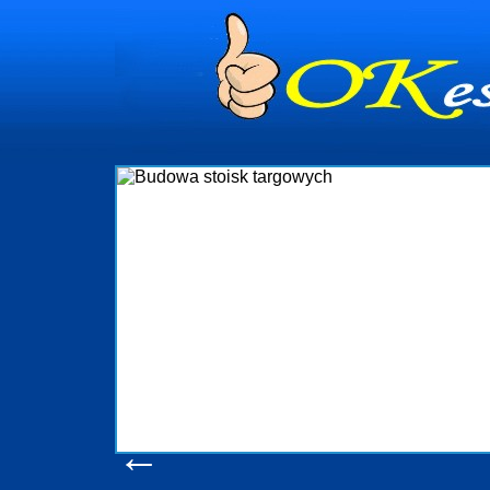
dynia
dministrowanie
ściami Gdynia i
ieżący nadzór nad
iczenia, organizację
ta obejmuje także
uchomościami Gdynia
potrzebny jest
ieruchomości Sopot
nia, Progreen-Adm
w codziennym
dla tych
←