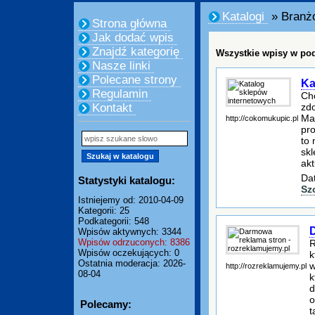
Katalogi
» Branż
Strona główna
Jak dodać wpis
Znajdź kategorię
Wszystkie wpisy w pod
Nasze linki
Polecane strony
Ka
Regulamin
Ch
zd
Kontakt
Ma
http://cokomukupic.pl
pro
to
skl
akt
Dat
Statystyki katalogu:
Sz
Istniejemy od: 2010-04-09
Kategorii: 25
Podkategorii: 548
Wpisów aktywnych: 3344
Wpisów odrzuconych: 8386
R
Wpisów oczekujących: 0
k
Ostatnia moderacja: 2026-
w
http://rozreklamujemy.pl
08-04
k
d
o
Polecamy:
t