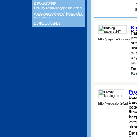
dresy z weluru
D
turnusy rehabilitacyjne dla dzieci
S
producent opakowań foliowych z
nadrukiem
sklep z herbatami
Ka
Pa
pro
http://papers247.com
str
swo
ogr
uż
jed
Dat
Sz
Pro
Dzia
Bard
http://websalon24.pl
podw
firm
bez
wies
stro
Data