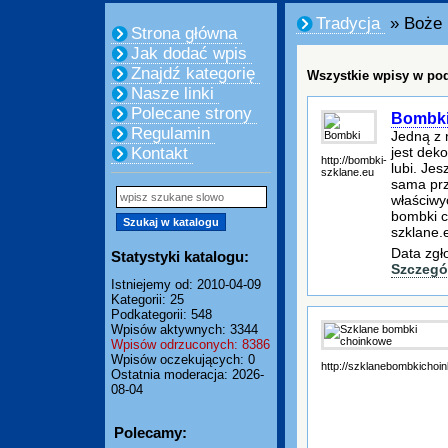
Tradycja
» Boże 
Strona główna
Jak dodać wpis
Znajdź kategorię
Wszystkie wpisy w pod
Nasze linki
Polecane strony
Bombk
Regulamin
Jedną z 
jest dek
Kontakt
http://bombki-
lubi. Je
szklane.eu
sama prz
właściwy
bombki c
szklane.
Data zgł
Statystyki katalogu:
Szczegó
Istniejemy od: 2010-04-09
Kategorii: 25
Podkategorii: 548
Wpisów aktywnych: 3344
Wpisów odrzuconych: 8386
Wpisów oczekujących: 0
http://szklanebombkichoi
Ostatnia moderacja: 2026-
08-04
Polecamy: