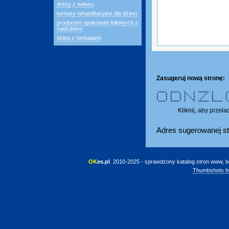
dresy z weluru
turnusy rehabilitacyjne dla dzieci
producent opakowań foliowych z
nadrukiem
sklep z herbatami
Zasugeruj nową stronę:
***** ****** * * ******* * *
* * * * ** * * * * 
* * * * * * * * * 
* * * * * * * * * *
* * * * * * * * *
* * * * * ** * * 
***** ****** * * ******* ***
Kliknij, aby przeł
Adres sugerowanej st
OK
es.pl
 2010-2025 - sprawdzony katalog stron www, b
Thumbshots b