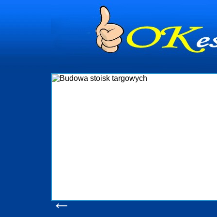
dynia
dministrowanie
ściami Gdynia i
ieżący nadzór nad
iczenia, organizację
ta obejmuje także
uchomościami Gdynia
potrzebny jest
ieruchomości Sopot
nia, Progreen-Adm
w codziennym
dla tych
←