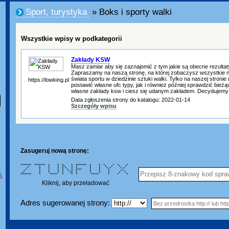
Sport, turystyka
» Boks i sporty walki
Wszystkie wpisy w podkategorii
Zakłady KSW
Masz zamiar aby się zaznajomić z tym jakie są obecne rezultat
Zapraszamy na naszą stronę, na której zobaczysz wszystkie
świata sportu w dziedzinie sztuki walki. Tylko na naszej stroni
https://lowking.pl
postawić własne ufc typy, jak i również później sprawdzić bieżą
własne zakłady ksw i ciesz się udanym zakładem. Decydujemy s
Data zgłoszenia strony do katalogu: 2022-01-14
Szczegóły wpisu
Zasugeruj nową stronę:
******* ******* * * * * ******* * * * * * *
* * * * ** * * * * * * * *
* * * * * * * * * * * * * *
* * * * * * * **** * * * *
* * * * * * * * * * * * *
* * * * * ** * * * * * *
6
******* * ***** * * * ***** * * *
Kliknij, aby przeładować
Adres sugerowanej strony: