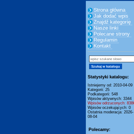
Strona główna
Jak dodać wpis
Znajdź kategorię
Nasze linki
Polecane strony
Regulamin
Kontakt
Statystyki katalogu:
Istniejemy od: 2010-04-09
Kategorii: 25
Podkategorii: 548
Wpisów aktywnych: 3344
Wpisów odrzuconych: 838
Wpisów oczekujących: 0
Ostatnia moderacja: 2026-
08-04
Polecamy: