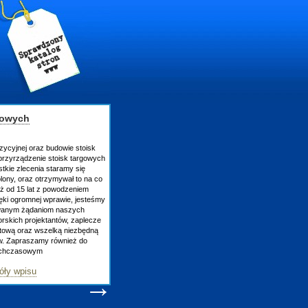
gowych
zycyjnej oraz budowie stoisk
rzyrządzenie stoisk targowych
tkie zlecenia staramy się
lony, oraz otrzymywał to na co
uż od 15 lat z powodzeniem
ęki ogromnej wprawie, jesteśmy
owanym żądaniom naszych
skich projektantów, zaplecze
atową oraz wszelką niezbędną
ów. Zapraszamy również do
tychczasowym
óły wpisu
→