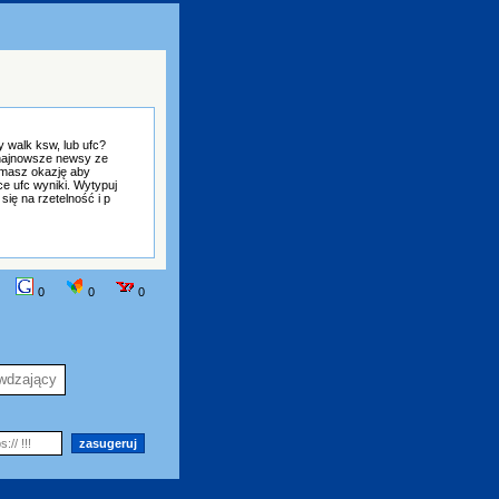
y walk ksw, lub ufc?
 najnowsze newsy ze
e masz okazję aby
ce ufc wyniki. Wytypuj
ię na rzetelność i p
0
0
0