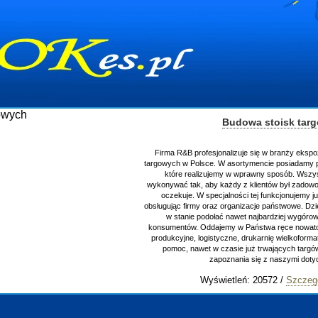
Budowa stoisk tar
Firma R&B profesjonalizuje się w branży ekspo
targowych w Polsce. W asortymencie posiadamy p
które realizujemy w wprawny sposób. Wszys
wykonywać tak, aby każdy z klientów był zadowo
oczekuje. W specjalności tej funkcjonujemy j
obsługując firmy oraz organizacje państwowe. Dzi
w stanie podołać nawet najbardziej wygór
konsumentów. Oddajemy w Państwa ręce nowator
produkcyjne, logistyczne, drukarnię wielkoform
pomoc, nawet w czasie już trwających targ
zapoznania się z naszymi do
Wyświetleń: 20572 /
Szczeg