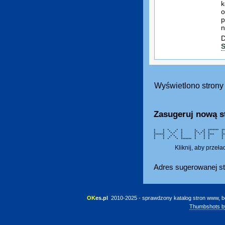
k
o
p
n
D
S
Wyświetlono strony 
Zasugeruj nową s
* * * * * * * ******* **
* * * * * ** ** 
* * * * * * * * 
******* * * * * * **
* * * * * * * * 
* * * * * * * *
* * * * ******* * * * * 
Kliknij, aby przeł
Adres sugerowanej st
OK
es.pl
 2010-2025 - sprawdzony katalog stron www, b
Thumbshots b