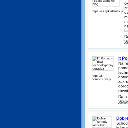
ci
z
https://czapkiatlantis.pl
d
m
m
n
ta
D
S
It P
Na n
pomag
techn
https://it-
dotyc
pomoc.com.pl
zakre
oprog
równ
Data 
Szcz
Dobre
Schod
który 