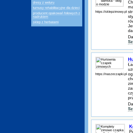
Ch
dresy z weluru
ma
turnusy rehabilitacyjne dla dzieci
st
https://sklepzimowy.pl
producent opakowań foliowych z
st
nadrukiem
ró
sklep z herbatami
Je
da
Da
Sz
Hu
Ła
uz
og
https://naszeczapki.pl
ch
zi
za
cz
pr
Da
Sz
K
Po