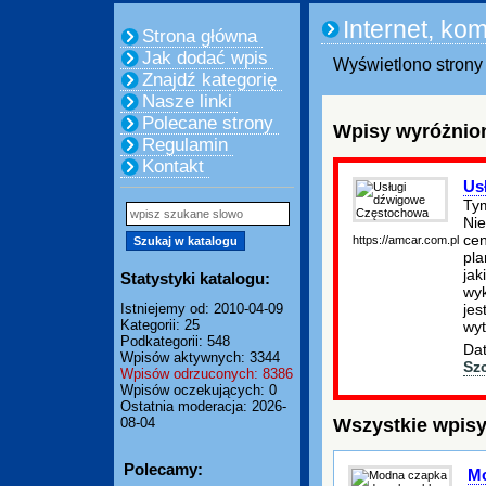
Internet, ko
Strona główna
Jak dodać wpis
Wyświetlono strony 
Znajdź kategorię
Nasze linki
Polecane strony
Wpisy wyróżnion
Regulamin
Kontakt
Us
Ty
Nie
cen
https://amcar.com.pl
pla
jak
Statystyki katalogu:
wyk
jes
Istniejemy od: 2010-04-09
Kategorii: 25
wy
Podkategorii: 548
Dat
Wpisów aktywnych: 3344
Sz
Wpisów odrzuconych: 8386
Wpisów oczekujących: 0
Ostatnia moderacja: 2026-
Wszystkie wpisy
08-04
Polecamy:
Mo