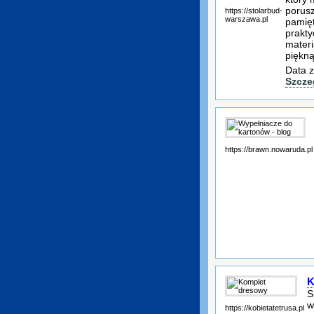
porus
https://stolarbud-
warszawa.pl
pamięt
prakty
materi
piękną
Data z
Szcze
https://brawn.nowaruda.pl
K
S
w
https://kobietatetrusa.pl