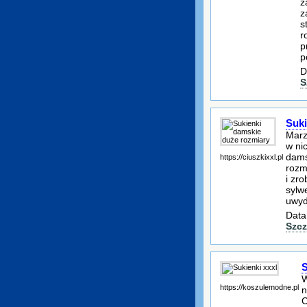
z
z
s
r
p
p
D
S
Suki
Marz
w ni
dams
https://ciuszkixxl.pl
rozm
i zr
sylw
uwyd
Data
Szcz
S
W
https://koszulemodne.pl
n
C