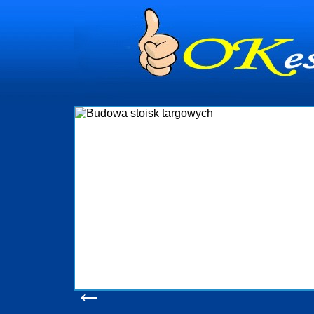
Budowa stoisk ta
Firma R&B profesjonalizuje się w branży eks
targowych w Polsce. W asortymencie posiadamy
które realizujemy w wprawny sposób. Wszy
wykonywać tak, aby każdy z klientów był zadow
oczekuje. W specjalności tej funkcjonujemy
obsługując firmy oraz organizacje państwowe. D
w stanie podołać nawet najbardziej wyg
konsumentów. Oddajemy w Państwa ręce nowat
produkcyjne, logistyczne, drukarnię wielkofo
pomoc, nawet w czasie już trwających ta
zapoznania się z naszymi d
Wyświetleń: 20627 /
Szcze
←