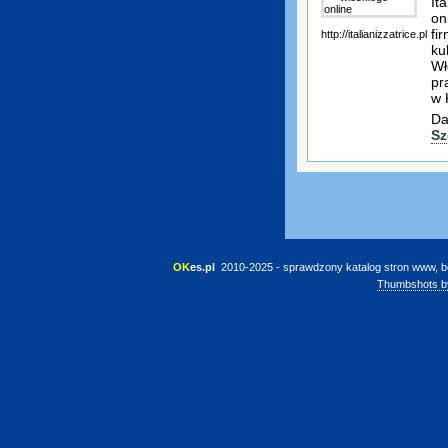
It
on
fi
http://italianizzatrice.pl
ku
Wł
pr
w 
Da
Sz
OK
es.pl
 2010-2025 - sprawdzony katalog stron www, b
Thumbshots b