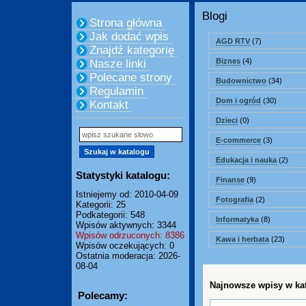
Blogi
Strona główna
Jak dodać wpis
AGD RTV
(7)
Znajdź kategorię
Biznes
(4)
Nasze linki
Polecane strony
Budownictwo
(34)
Regulamin
Dom i ogród
(30)
Kontakt
Dzieci
(0)
E-commerce
(3)
Edukacja i nauka
(2)
Statystyki katalogu:
Finanse
(9)
Istniejemy od: 2010-04-09
Fotografia
(2)
Kategorii: 25
Podkategorii: 548
Informatyka
(8)
Wpisów aktywnych: 3344
Wpisów odrzuconych: 8386
Kawa i herbata
(23)
Wpisów oczekujących: 0
Ostatnia moderacja: 2026-
08-04
Najnowsze wpisy w kat
Polecamy: