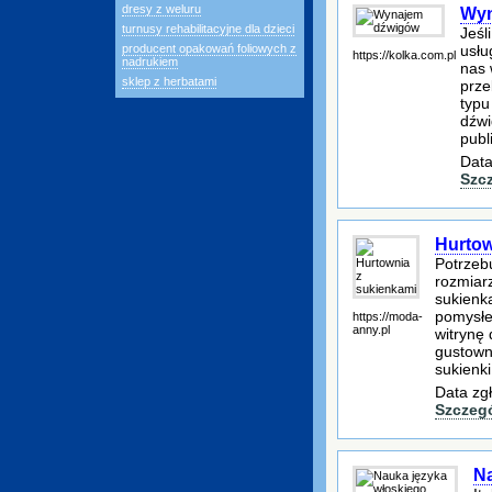
dresy z weluru
Wyn
turnusy rehabilitacyjne dla dzieci
Jeśl
usłu
producent opakowań foliowych z
https://kolka.com.pl
nadrukiem
nas 
sklep z herbatami
prze
typu
dźwi
publ
Data
Szc
Hurtow
Potrzeb
rozmiar
sukienk
pomysłe
https://moda-
anny.pl
witrynę
gustowną
sukienki
Data zg
Szczeg
Na