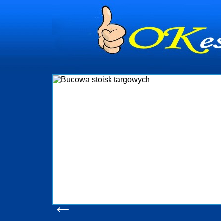
dynia
dministrowanie
ściami Gdynia i
ieżący nadzór nad
iczenia, organizację
ta obejmuje także
uchomościami Gdynia
potrzebny jest
ieruchomości Sopot
nia, Progreen-Adm
w codziennym
dla tych
←