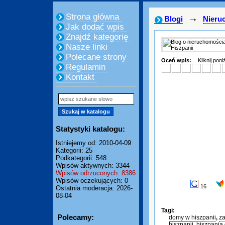
Strona główna
→
Blogi
Nieru
Jak dodać wpis
Znajdź kategorię
Nasze linki
Polecane strony
Oceń wpis:
Kliknij pon
Regulamin
Kontakt
Statystyki katalogu:
Istniejemy od: 2010-04-09
Kategorii: 25
Podkategorii: 548
Wpisów aktywnych: 3344
Wpisów odrzuconych: 8386
Wpisów oczekujących: 0
16
Ostatnia moderacja: 2026-
08-04
Tagi:
Polecamy:
domy w hiszpanii
,
za
hiszpanii
,
hiszpania