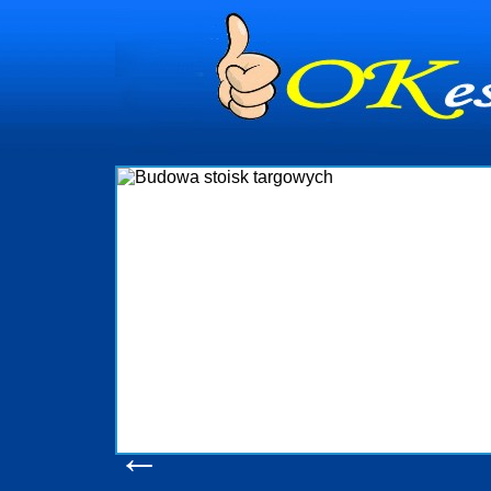
dynia
dministrowanie
ściami Gdynia i
ieżący nadzór nad
iczenia, organizację
ta obejmuje także
uchomościami Gdynia
potrzebny jest
ieruchomości Sopot
nia, Progreen-Adm
w codziennym
dla tych
←