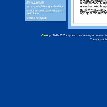
dresy z weluru
nieruchomości hisz
turnusy rehabilitacyjne dla dzieci
nieruchomości hisz
domów w hiszpanii
,
producent opakowań foliowych z
wynajem mieszkania
nadrukiem
sklep z herbatami
OK
es.pl
 2010-2025 - sprawdzony katalog stron www, b
Thumbshots b