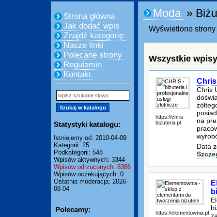
Moda
» Biżu
Strona główna
Jak dodać wpis
Wyświetlono strony 
Znajdź kategorię
Nasze linki
Polecane strony
Wszystkie wpisy
Regulamin
Kontakt
Chris
Chris 
doświa
żółtego
posiad
https://chris-
na pre
bizuteria.pl
Statystyki katalogu:
pracow
wyrobó
Istniejemy od: 2010-04-09
Kategorii: 25
Data z
Podkategorii: 548
Szcze
Wpisów aktywnych: 3344
Wpisów odrzuconych: 8386
Wpisów oczekujących: 0
Ostatnia moderacja: 2026-
E
08-04
b
E
bi
Polecamy:
https://elementownia.pl
z