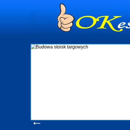
Firma 
 i
targowych
 nad
któ
izację
wykonywa
kże
oczek
dynia
obsługują
w s
Sopot
konsumen
Adm
produkc
pomo
←