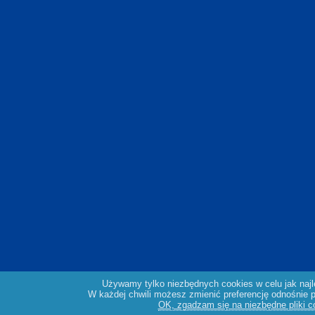
Używamy tylko niezbędnych cookies w celu jak naj
W każdej chwili możesz zmienić preferencję odnośnie pl
OK, zgadzam się na niezbędne pliki c