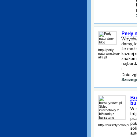
Perły 
Wizytów
damy, k
że możn
http://perly-
każdej s
naturalne.blog-
alfa.pl
znakomi
najbard
i
Data zg
Szczeg
Bu
bu
W n
tró
pra
poł
http://bursztynowo.pl
sol
aut