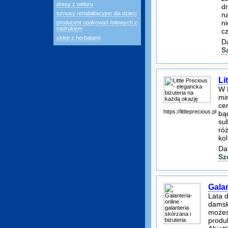
dresy z weluru
dr
turnusy rehabilitacyjne dla dzieci
na
n
producent opakowań foliowych z
nadrukiem
cz
sklep z herbatami
D
S
Li
W 
mi
cen
https://littleprecious.pl
bą
su
róż
kol
Da
Sz
Galan
Lata 
damsk
możes
produ