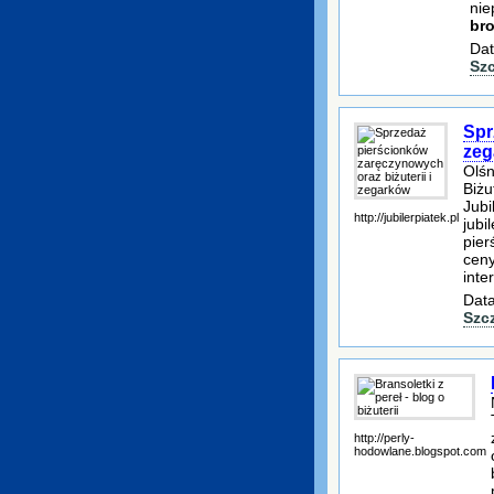
nie
bro
Dat
Sz
Spr
zeg
Olśn
Biżu
Jubi
http://jubilerpiatek.pl
jubi
pier
ceny
inte
Data
Szc
http://perly-
hodowlane.blogspot.com