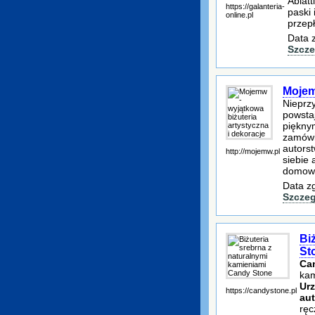
Abiatt
https://galanteria-
paski 
online.pl
przep
Data 
Szcze
Mojem
Nieprz
powstaj
piękny
zamówić
autorst
http://mojemw.pl
siebie 
domowe
Data z
Szczeg
Bi
St
Ca
kam
Urz
https://candystone.pl
au
ręc