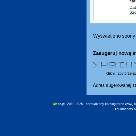
nat
Dat
Sz
Wyświetlono strony 
Zasugeruj nową s
* * * * ****** ******* * * 
* * * * * * * * *
* * * * * * * * *
* ******* ****** * * 
* * * * * * * * * *
* * * * * * * ** 
* * * * ****** ******* * *
Kliknij, aby przeł
Adres sugerowanej st
OK
es.pl
 2010-2025 - sprawdzony katalog stron www, b
Thumbshots b