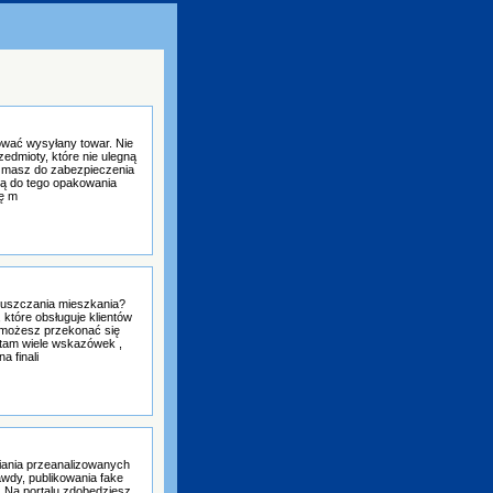
ować wysyłany towar. Nie
zedmioty, które nie ulegną
 masz do zabezpieczenia
zą do tego opakowania
ię m
puszczania mieszkania?
 które obsługuje klientów
ć możesz przekonać się
 tam wiele wskazówek ,
a finali
iania przeanalizowanych
awdy, publikowania fake
 Na portalu zdobędziesz