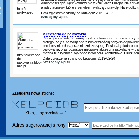
wiadomości opisujące wydarzenia z kraju oraz Europy. Na serwis
analizy autorów, które z serwisem walczą o prawdę. Na e-polity
i
http://e-
polityka.eu
Data zgłoszenia strony do katalogu: 2019-04-03
z
Szczegóły wpisu
Akcesoria do pakowania
Duża grupa osób, na samą myśl o pakowaniu traci znakomity 
dlatego, że jest to związane z koniecznością nabycia odpowie
produkty nie stłuką oraz nie zniszczą się. Posiadając jednak do
pakowania, oraz pozostałe metalowe akcesoria przydatne w tra
można tę czynność wykonać łatwo oraz komfortowo. Dzięki tem
http://akcesoria-
Data zgłoszenia strony do katalogu: 2019-02-20
do-
Szczegóły wpisu
pakowania.blog-
alfa.pl
Zasugeruj nową stronę:
* * ******* * ****** ***** ******* ****** ******
* * * * * * * * * * * * *
* * * * * * * * * * * *
* **** * ****** * * * * ******
* * * * * * * * * * *
* * * * * * * * * * * *
* * ******* ******* * ***** ******* ****** ******
Kliknij, aby przeładować
Adres sugerowanej strony: