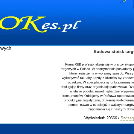
Budowa stoisk targowy
Firma R&B profesjonalizuje się w branży ekspozycyjn
targowych w Polsce. W asortymencie posiadamy przyrzą
które realizujemy w wprawny sposób. Wszystkie zl
wykonywać tak, aby każdy z klientów był zadowolony, o
oczekuje. W specjalności tej funkcjonujemy już od 
obsługując firmy oraz organizacje państwowe. Dzięki og
w stanie podołać nawet najbardziej wygórowany
konsumentów. Oddajemy w Państwa ręce nowatorskich 
produkcyjne, logistyczne, drukarnię wielkoformatową 
pomoc, nawet w czasie już trwających targów. Za
zapoznania się z naszymi dotychcz
Wyświetleń: 20666 /
Szczegóły w