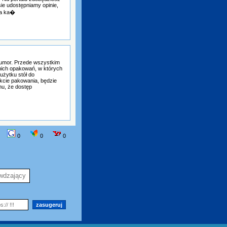
ie udostępniamy opinie,
ka ka�
humor. Przede wszystkim
dnich opakowań, w których
 użytku stół do
kcie pakowania, będzie
u, że dostęp
0
0
0