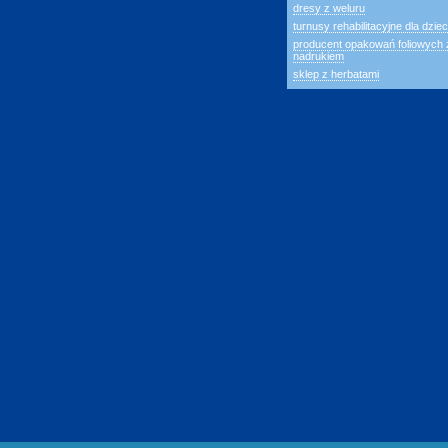
dresy z weluru
turnusy rehabilitacyjne dla dziec
producent opakowań foliowych 
nadrukiem
sklep z herbatami