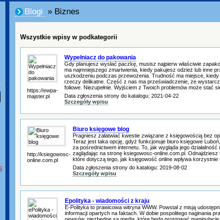
Blogi
» Biznes
Wszystkie wpisy w podkategorii
Wypełniacz do pakowania
Gdy planujesz wysłać paczkę, musisz najpierw właściwie zapak
ma najmniejszego zmartwienia, kiedy pakujesz odzież lub inne pr
uszkodzeniu podczas przewożenia. Trudność ma miejsce, kiedy
rzeczy delikatne. Część z nas ma przeświadczenie, że wystarc
foliowe. Niezupełnie. Wyjściem z Twoich problemów może stać s
https://ewpa-
Data zgłoszenia strony do katalogu: 2021-04-22
majster.pl
Szczegóły wpisu
Biuro księgowe blog
Pragniesz załatwiać kwestie związane z księgowością bez o
Teraz jest taka opcję, gdyż funkcjonuje biuro księgowe Luboń,
za pośrednictwem internetu. To, jak wygląda jego działalnoś
zaglądając na stronę ksiegowosc-online.com.pl. Odnajdziesz
http://ksiegowosc-
które dotyczą tego, jak księgowość online wpływa korzystnie n
online.com.pl
Data zgłoszenia strony do katalogu: 2019-08-02
6
Szczegóły wpisu
Epolityka - wiadomości z kraju
E-Polityka to prawicowa witryna WWW. Powstał z misją udostępn
informacji opartych na faktach. W dobie pospolitego naginania pr
newsów, niezbędne są media, które będą prostować manipulacje.