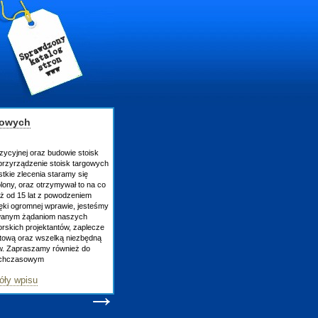
ch
ej oraz budowie stoisk
dzenie stoisk targowych
ecenia staramy się
raz otrzymywał to na co
15 lat z powodzeniem
romnej wprawie, jesteśmy
m żądaniom naszych
projektantów, zaplecze
oraz wszelką niezbędną
praszamy również do
asowym
pisu
→