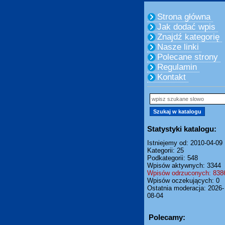
Strona główna
Jak dodać wpis
Znajdź kategorię
Nasze linki
Polecane strony
Regulamin
Kontakt
Statystyki katalogu:
Istniejemy od: 2010-04-09
Kategorii: 25
Podkategorii: 548
Wpisów aktywnych: 3344
Wpisów odrzuconych: 838
Wpisów oczekujących: 0
Ostatnia moderacja: 2026-
08-04
Polecamy: