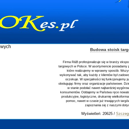
Budowa stoisk tar
Firma R&B profesjonalizuje się w branży ekspo
targowych w Polsce. W asortymencie posiadamy p
które realizujemy w wprawny sposób. Wszys
wykonywać tak, aby każdy z klientów był zadowo
oczekuje. W specjalności tej funkcjonujemy j
obsługując firmy oraz organizacje państwowe. Dzi
w stanie podołać nawet najbardziej wygór
konsumentów. Oddajemy w Państwa ręce nowator
produkcyjne, logistyczne, drukarnię wielkoform
pomoc, nawet w czasie już trwających targ
zapoznania się z naszymi do
Wyświetleń: 20625 /
Szczeg