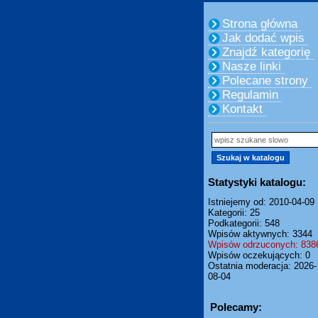
Strona główna
Jak dodać wpis
Znajdź kategorię
Nasze linki
Polecane strony
Regulamin
Kontakt
Statystyki katalogu:
Istniejemy od: 2010-04-09
Kategorii: 25
Podkategorii: 548
Wpisów aktywnych: 3344
Wpisów odrzuconych: 838
Wpisów oczekujących: 0
Ostatnia moderacja: 2026-
08-04
Polecamy: