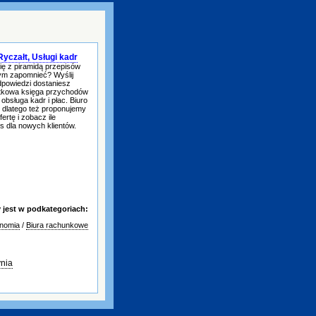
yczałt, Usługi kadr
ię z piramidą przepisów
tym zapomnieć? Wyślij
dpowiedzi dostaniesz
atkowa księga przychodów
obsługa kadr i płac. Biuro
 dlatego też proponujemy
rtę i zobacz ile
s dla nowych klientów.
jest w podkategoriach:
onomia
/
Biura rachunkowe
nia