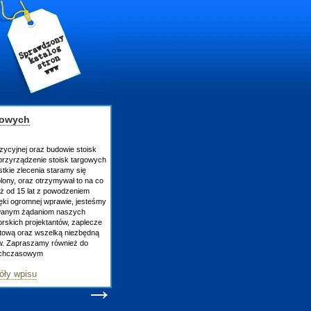
gowych
zycyjnej oraz budowie stoisk
rzyrządzenie stoisk targowych
tkie zlecenia staramy się
lony, oraz otrzymywał to na co
uż od 15 lat z powodzeniem
ęki ogromnej wprawie, jesteśmy
owanym żądaniom naszych
skich projektantów, zaplecze
atową oraz wszelką niezbędną
ów. Zapraszamy również do
tychczasowym
óły wpisu
→