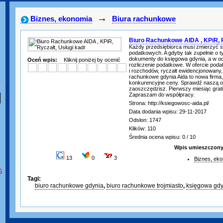
→
Biznes, ekonomia
Biura rachunkowe
Biuro Rachunkowe AIDA , KPiR, R
Każdy przedsiębiorca musi zmierzyć s
podatkowych. A gdyby tak zupełnie o 
dokumenty do księgowa gdynia, a w o
Oceń wpis:
Kliknij poniżej by ocenić
rozliczenie podatkowe. W ofercie pod
i rozchodów, ryczałt ewidencjonowany, 
rachunkowe gdynia Aida to nowa firma,
konkurencyjne ceny. Sprawdź naszą ofe
zaoszczędzisz. Pierwszy miesiąc grati
Zapraszam do współpracy.
Strona: http://ksiegowosc-aida.pl/
Data dodania wpisu: 29-11-2017
Odsłon: 1747
Klików: 110
Średnia ocena wpisu: 0 / 10
Wpis umieszczony 
13
0
3
Biznes, ek
6
Tagi:
biuro rachunkowe gdynia
,
biuro rachunkowe trojmiasto
,
księgowa gdy