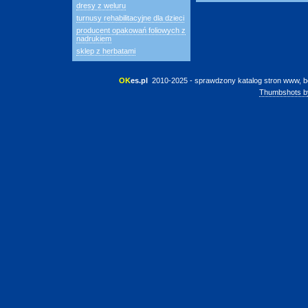
dresy z weluru
turnusy rehabilitacyjne dla dzieci
producent opakowań foliowych z
nadrukiem
sklep z herbatami
OK
es.pl
 2010-2025 - sprawdzony katalog stron www, b
Thumbshots b