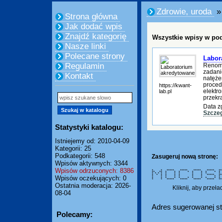
Zdrowie, uroda
»
Strona główna
Jak dodać wpis
Znajdź kategorię
Wszystkie wpisy w pod
Nasze linki
Polecane strony
Labor
Regulamin
Renomo
zadani
Kontakt
natęże
proced
https://kwant-
elektr
lab.pl
przekr
Data z
Szczeg
Statystyki katalogu:
Istniejemy od: 2010-04-09
Kategorii: 25
Podkategorii: 548
Zasugeruj nową stronę:
Wpisów aktywnych: 3344
Wpisów odrzuconych: 8386
* * ***** ***** ***** *****
** ** * * * * * * * *
* * * * * * * * * * 
* * * * * * * * *****
Wpisów oczekujących: 0
* * * * * * * * 
* * * * * * * * * *
* * ***** ***** ***** ****
Ostatnia moderacja: 2026-
Kliknij, aby przeł
08-04
Adres sugerowanej st
Polecamy: