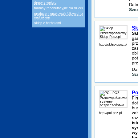
dresy z weluru
Data
turnusy rehabilitacyjne dla dzieci
Szc
producent opakowań foliowych z
nadrukiem
sklep z herbatami
Sk
Sk
ga
prz
http://sklep-ppoz.pl
za
obl
poż
pr
Dat
Sz
Po
Fi
dob
bu
zab
http://pol-poz.pl
roz
is
sy
wy
be