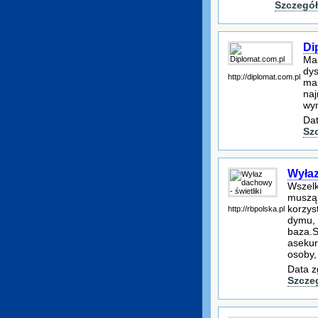
Szczegół
Di
Mas
dys
http://diplomat.com.pl
mas
naj
wym
Dat
Sz
Wyłaz
Wszelk
muszą 
korzys
http://rbpolska.pl
dymu, 
baza.S
asekur
osoby,
Data z
Szcze