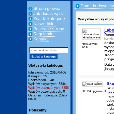
Dom i budownict
Strona główna
Jak dodać wpis
Znajdź kategorię
Wszystkie wpisy w pod
Nasze linki
Polecane strony
Labo
Regulamin
Renom
bardz
Kontakt
dokła
https://kwant-
wybor
lab.pl
miejs
środo
przyj
Data 
Statystyki katalogu:
Szcze
Istniejemy od: 2010-04-09
Kategorii: 25
Podkategorii: 548
Sku
Wpisów aktywnych: 3344
Wpisów odrzuconych: 8386
Skup
http://skupgasnic.pl
Wpisów oczekujących: 0
gaza
Ostatnia moderacja: 2026-
najw
08-04
odpa
więk
inst
Polecamy:
prze