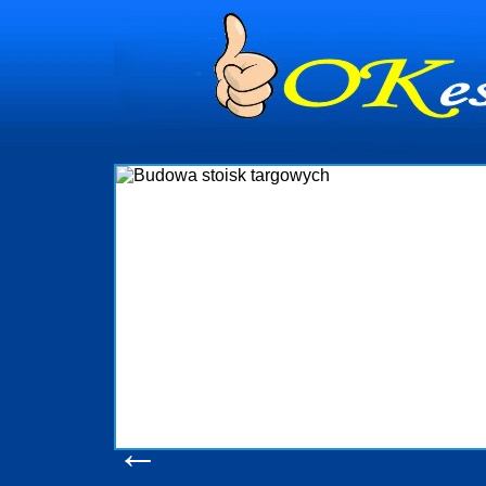
Firma R&B p
targowych w P
które re
ję
wykonywać tak
oczekuje.
a
obsługując fir
w stanie
t
konsumentów.
produkcyjne,
pomoc, na
←