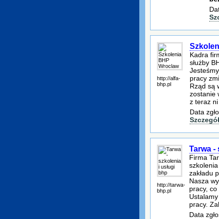
Dat
Sz
Szkole
Kadra fir
służby B
Jesteśmy 
pracy zm
http://alfa-
bhp.pl
Rząd są 
zostanie
z teraz ni
Data zgło
Szczegó
Tarwa - 
Firma Ta
szkolenia
zakładu p
Nasza wyk
http://tarwa-
pracy, co
bhp.pl
Ustalamy 
pracy. Z
Data zgło