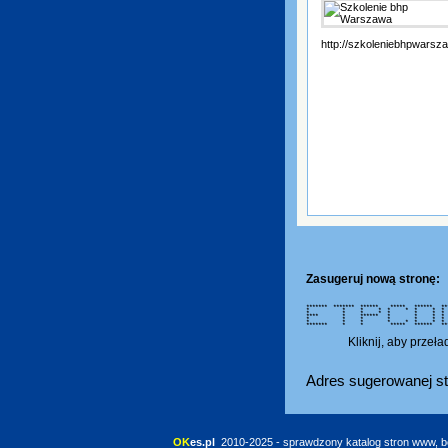
http://szkoleniebhpwarsza
Zasugeruj nową stronę:
******* ******* ****** ***** *****
* * * * * * * * * *
* * * * * * * * * *
**** * ****** * * * *
* * * * * * * *
* * * * * * * * 
******* * * ***** ****** *
Kliknij, aby przeł
Adres sugerowanej st
OK
es.pl
 2010-2025 - sprawdzony katalog stron www, b