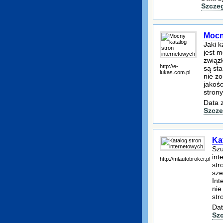
Szcze
Mocn
Jaki k
jest 
związk
http://e-
są st
lukas.com.pl
nie z
jakośc
strony
Data 
Szcze
Ka
Szu
int
http://mlautobroker.pl
str
sze
Int
nie
str
Dat
Sz