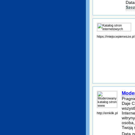
Data
Szcz
https://miejscepierwsze.pl
Moder
Pragni
Daje C
wszyst
Intern
http://emklik.pl
witryn
osoba,
Twoją 
Data z