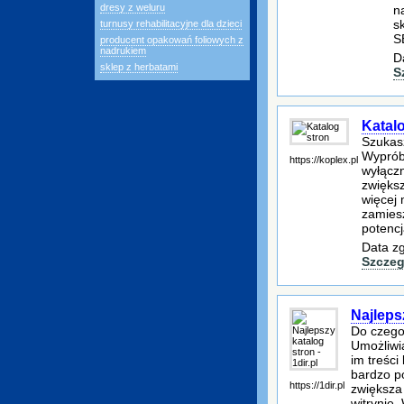
dresy z weluru
n
s
turnusy rehabilitacyjne dla dzieci
S
producent opakowań foliowych z
nadrukiem
D
sklep z herbatami
S
Katal
Szukas
Wypróbu
https://koplex.pl
wyłączn
zwiększ
więcej
zamiesz
potenc
Data zg
Szczeg
Najlepsz
Do czego
Umożliwi
im treści
bardzo p
https://1dir.pl
zwiększa
witrynie.