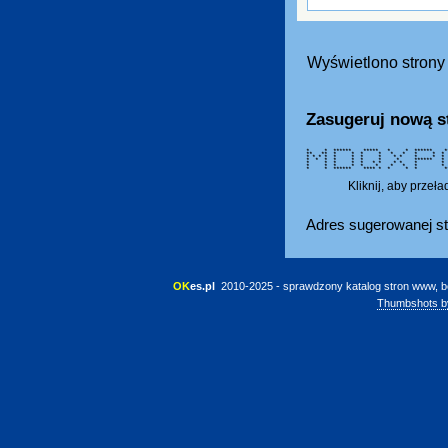
Wyświetlono strony 
Zasugeruj nową s
* * ****** ***** * * ****** 
** ** * * * * * * * *
* * * * * * * * * * *
* * * * * * * * ***
* * * * * * * * * * 
* * * * * * * * *
* * ****** **** * * * * 
Kliknij, aby przeł
Adres sugerowanej st
OK
es.pl
 2010-2025 - sprawdzony katalog stron www, b
Thumbshots b