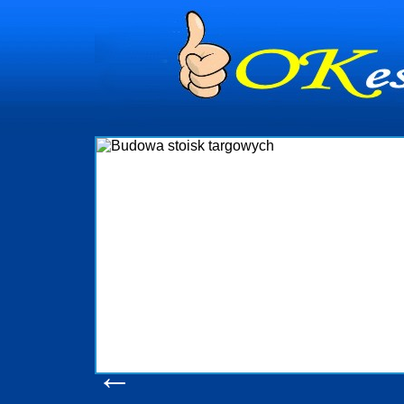
Budowa stoisk ta
Firma R&B profesjonalizuje się w branży eks
targowych w Polsce. W asortymencie posiadamy
które realizujemy w wprawny sposób. Wszy
wykonywać tak, aby każdy z klientów był zadow
oczekuje. W specjalności tej funkcjonujemy
obsługując firmy oraz organizacje państwowe. D
w stanie podołać nawet najbardziej wyg
konsumentów. Oddajemy w Państwa ręce nowat
produkcyjne, logistyczne, drukarnię wielkofo
pomoc, nawet w czasie już trwających ta
zapoznania się z naszymi d
Wyświetleń: 20624 /
Szcze
←