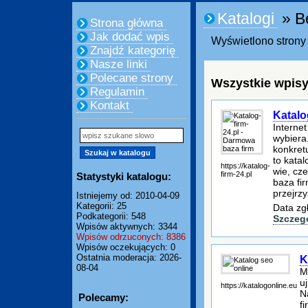
Katalogi
» B
Strona główna
Jak dodać wpis
Wyświetlono strony 
Znajdź kategorię
Nasze linki
Polecane strony
Wszystkie wpisy
Regulamin
Kontakt
Katalo
Interne
wybiera
konkretu
to katal
https://katalog-
wie, cze
firm-24.pl
Statystyki katalogu:
baza fir
przejrzy
Istniejemy od: 2010-04-09
Kategorii: 25
Data zg
Podkategorii: 548
Szczeg
Wpisów aktywnych: 3344
Wpisów odrzuconych: 8386
Wpisów oczekujących: 0
Ostatnia moderacja: 2026-
K
08-04
M
u
https://katalogonline.eu
N
Polecamy:
f