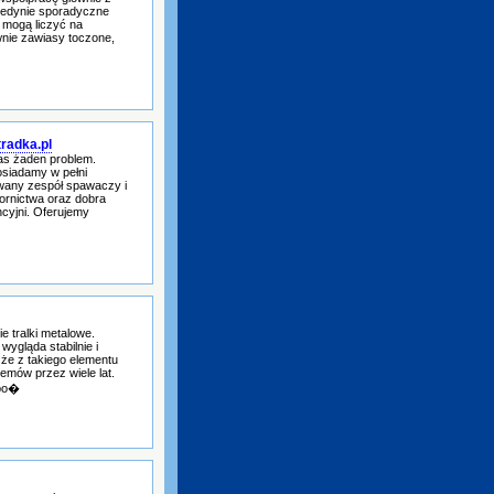
 jedynie sporadyczne
mogą liczyć na
ie zawiasy toczone,
radka.pl
nas żaden problem.
osiadamy w pełni
owany zespół spawaczy i
rnictwa oraz dobra
cyjni. Oferujemy
e tralki metalowe.
wygląda stabilnie i
 że z takiego elementu
emów przez wiele lat.
 po�