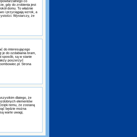
iepowtarzalnego co
e, gdy do zrobienia jest
wokół domu. To właśnie
wo i przyciągają wzrok, a
zystości. Wystarczy, że
ć do interesującego
 je do ozdabiania bram,
i sposób, są w stanie
ależy poszerzyć
bombowiec.pl. Strona
wszystkim dlatego, że
i ozdobnych elementów
Dzięki temu, że zostaną
gnąć będzie można
 są warte uwagi,