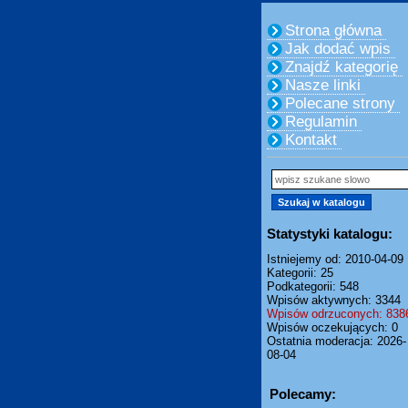
Strona główna
Jak dodać wpis
Znajdź kategorię
Nasze linki
Polecane strony
Regulamin
Kontakt
Statystyki katalogu:
Istniejemy od: 2010-04-09
Kategorii: 25
Podkategorii: 548
Wpisów aktywnych: 3344
Wpisów odrzuconych: 838
Wpisów oczekujących: 0
Ostatnia moderacja: 2026-
08-04
Polecamy: