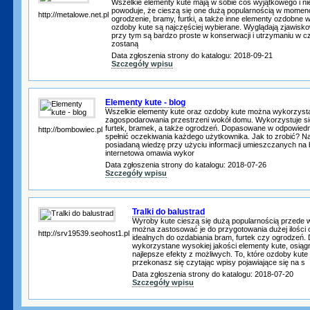
Wszelkie elementy kute mają w sobie coś wyjątkowego i n
powoduje, że cieszą się one dużą popularnością w momenci
http://metalowe.net.pl
ogrodzenie, bramy, furtki, a także inne elementy ozdobne 
ozdoby kute są najczęściej wybierane. Wyglądają zjawisko
przy tym są bardzo proste w konserwacji i utrzymaniu w c
zostaną
Data zgłoszenia strony do katalogu: 2018-09-21
Szczegóły wpisu
Elementy kute - blog
Wszelkie elementy kute oraz ozdoby kute można wykorzysta
zagospodarowania przestrzeni wokół domu. Wykorzystuje się
furtek, bramek, a także ogrodzeń. Dopasowane w odpowiedn
http://bombowiec.pl
spełnić oczekiwania każdego użytkownika. Jak to zrobić? N
posiadaną wiedzę przy użyciu informacji umieszczanych na 
internetowa omawia wykor
Data zgłoszenia strony do katalogu: 2018-07-26
Szczegóły wpisu
Tralki do balustrad
Wyroby kute cieszą się dużą popularnością przede 
można zastosować je do przygotowania dużej ilośc
http://srv19539.seohost1.pl
idealnych do ozdabiania bram, furtek czy ogrodzeń. 
wykorzystane wysokiej jakości elementy kute, osią
najlepsze efekty z możliwych. To, które ozdoby kute
przekonasz się czytając wpisy pojawiające się na s
Data zgłoszenia strony do katalogu: 2018-07-20
Szczegóły wpisu