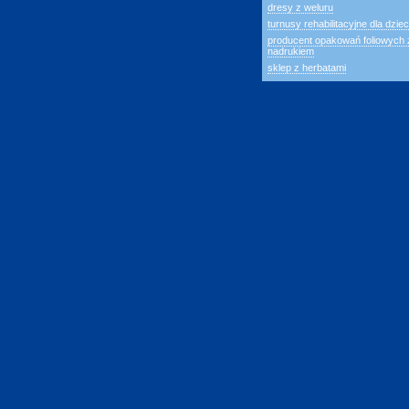
dresy z weluru
turnusy rehabilitacyjne dla dziec
producent opakowań foliowych 
nadrukiem
sklep z herbatami