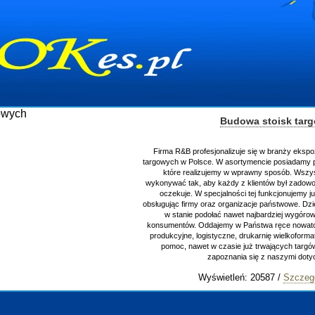
Budowa stoisk tar
Firma R&B profesjonalizuje się w branży ekspo
targowych w Polsce. W asortymencie posiadamy p
które realizujemy w wprawny sposób. Wszys
wykonywać tak, aby każdy z klientów był zadowo
oczekuje. W specjalności tej funkcjonujemy j
obsługując firmy oraz organizacje państwowe. Dzi
w stanie podołać nawet najbardziej wygór
konsumentów. Oddajemy w Państwa ręce nowator
produkcyjne, logistyczne, drukarnię wielkoform
pomoc, nawet w czasie już trwających targ
zapoznania się z naszymi do
Wyświetleń: 20587 /
Szczeg