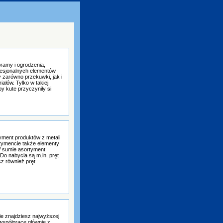
bramy i ogrodzenia,
fesjonalnych elementów
 zarówno przekuwki, jak i
ałów. Tylko w takiej
 kute przyczyniły si
yment produktów z metali
rtymencie także elementy
 W sumie asortyment
Do nabycia są m.in. pręt
z również pręt
e znajdziesz najwyższej
 współpracę głównie z