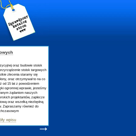
gowych
zycyjnej oraz budowie stoisk
rzyrządzenie stoisk targowych
tkie zlecenia staramy się
lony, oraz otrzymywał to na co
uż od 15 lat z powodzeniem
ęki ogromnej wprawie, jesteśmy
owanym żądaniom naszych
skich projektantów, zaplecze
atową oraz wszelką niezbędną
ów. Zapraszamy również do
tychczasowym
óły wpisu
→