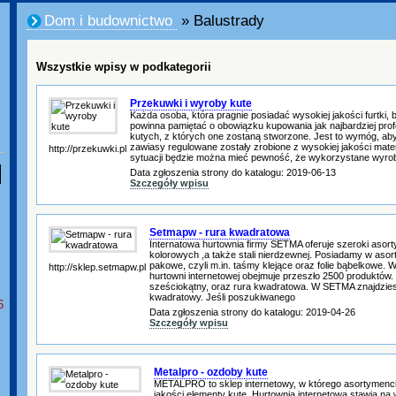
Dom i budownictwo
» Balustrady
Wszystkie wpisy w podkategorii
Przekuwki i wyroby kute
Każda osoba, która pragnie posiadać wysokiej jakości furtki, 
powinna pamiętać o obowiązku kupowania jak najbardziej pro
kutych, z których one zostaną stworzone. Jest to wymóg, aby
zawiasy regulowane zostały zrobione z wysokiej jakości materi
http://przekuwki.pl
sytuacji będzie można mieć pewność, że wykorzystane wyroby
Data zgłoszenia strony do katalogu: 2019-06-13
Szczegóły wpisu
Setmapw - rura kwadratowa
Internatowa hurtownia firmy SETMA oferuje szeroki asort
kolorowych ,a także stali nierdzewnej. Posiadamy w aso
pakowe, czyli m.in. taśmy klejące oraz folie bąbelkowe.
http://sklep.setmapw.pl
hurtowni internetowej obejmuje przeszło 2500 produktów. 
sześciokątny, oraz rura kwadratowa. W SETMA znajdzies
kwadratowy. Jeśli poszukiwanego
6
Data zgłoszenia strony do katalogu: 2019-04-26
Szczegóły wpisu
Metalpro - ozdoby kute
METALPRO to sklep internetowy, w którego asortymenci
jakości elementy kute. Hurtownia internetowa stawia na