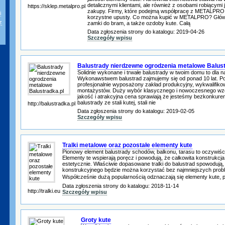
detalicznymi klientami, ale również z osobami robiącymi
https://sklep.metalpro.pl
zakupy. Firmy, które podejmą współpracę z METALPRO 
i
korzystne upusty. Co można kupić w METALPRO? Główn
z
zamki do bram, a także ozdoby kute. Całą
Data zgłoszenia strony do katalogu: 2019-04-26
Szczegóły wpisu
Balustrady nierdzewne ogrodzenia metalowe Balust
Solidnie wykonane i trwałe balustrady w twoim domu to dla 
Wykonawstwem balustrad zajmujemy się od ponad 10 lat. P
profesjonalnie wyposażony zakład produkcyjny, wykwalifik
montażystów. Duży wybór klasycznego i nowoczesnego wzo
jakość i atrakcyjna cena sprawiają że jesteśmy bezkonkuren
balustrady ze stali kutej, stali nie
http://balustradka.pl
Data zgłoszenia strony do katalogu: 2019-02-05
Szczegóły wpisu
Tralki metalowe oraz pozostałe elementy kute
Pionowy element balustrady schodów, balkonu, tarasu to oczywiści
Elementy te wspierają poręcz i powodują, że całkowita konstrukcja 
estetycznie. Właściwie dopasowane tralki do balustrad spowodują,
konstrukcyjnego będzie można korzystać bez najmniejszych probl
Współcześnie dużą popularnością odznaczają się elementy kute,
Data zgłoszenia strony do katalogu: 2018-11-14
http://tralki.eu
Szczegóły wpisu
Groty kute