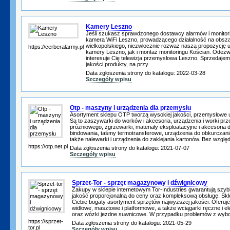
Kamery Leszno
Jeśli szukasz sprawdzonego dostawcy alarmów i monitori
kamera WiFi Leszno, prowadzącego działalność na obsz
wielkopolskiego, niezwłocznie rozważ naszą propozycję u
https://cerberalarmy.pl
kamery Leszno, jak i montaż monitoringu Kościan. Odezwij 
interesuje Cię telewizja przemysłowa Leszno. Sprzedajem
jakości produkty, na przy
Data zgłoszenia strony do katalogu: 2022-03-28
Szczegóły wpisu
Otp - maszyny i urządzenia dla przemysłu
Asortyment sklepu OTP tworzą wysokiej jakości, przemysłowe 
Są to zaszywarki do worków i akcesoria, urządzenia i worki p
próżniowego, zgrzewarki, materiały eksploatacyjne i akcesoria d
bindowania, taśmy termotransferowe, urządzenia do obkurczania 
także nalewarki i urządzenia do zaklejania kartonów. Bez wzglę
https://otp.net.pl
Data zgłoszenia strony do katalogu: 2021-07-07
Szczegóły wpisu
Sprzet-Tor - sprzęt magazynowy i dźwignicowy
Zakupy w sklepie internetowym Tor-Industries gwarantują szyb
jakość proporcjonalną do ceny oraz kompleksową obsługę. Skle
Ciebie bogaty asortyment sprzętów najwyższej jakości. Oferuj
widłowe, masztowe i platformowe, a także wciągarki ręczne i el
oraz wózki jezdne suwnicowe. W przypadku problemów z wyb
https://sprzet-
Data zgłoszenia strony do katalogu: 2021-05-29
tor.pl
Szczegóły wpisu