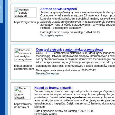
i
Aermec serwis urządzeń
z
Jesteśmy grupą oferującą nowoczesne rozwiązania dla sy
Obsługujemy też serwis urządzeń Climaveneta i innych pro
konsultanci to doświadczeni specjaliści, mający wszystkie i
zakresie urządzeń chłodniczych. Nasza propozycja obejmu
https://rmgtechnik.pl
agregatów York, a wśród sprzedawanych artykułów znajduj
Poznań. To niezbędny element w
Data zgłoszenia strony do katalogu: 2024-06-27
Szczegóły wpisu
Consteel eletronics automatyka przemysłowa
CONSTEEL Electronics to platforma B2B, która łączy jednocze
technologię i łatwość użytkowania sklepów internetowych z wi
naszych pracowników w zakresie doradztwa technicznego i pro
lat firma specjalizuje się w globalnej i kompleksowej sprzedaż
http://consteel-
automatyki i elektroniki przemysłowej, a także elementów be
electronics.com
Data zgłoszenia strony do katalogu: 2023-07-12
Szczegóły wpisu
Napęd do bramy, siłowniki
Zapraszamy na stronę naszego sklepu internetowego. Zajmujem
serwisem automatyki do bram przesuwnych, skrzydłowych i gar
posiadamy również
szlabany wjazdowe
renomowanych produce
automatyki, domofony i widedomofony. Oferujemy atrakcyjne ce
usługi montażu napędów. Dzięki naszemu 10 letniemu doświad
https://silownik-
klientom
do-bramy.pl
Data zgłoszenia strony do katalogu: 2022-10-06
Szczegóły wpisu