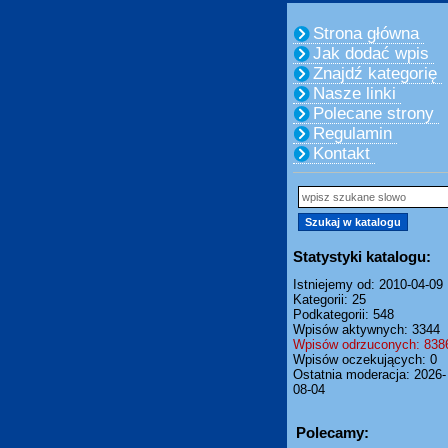
Strona główna
Jak dodać wpis
Znajdź kategorię
Nasze linki
Polecane strony
Regulamin
Kontakt
Statystyki katalogu:
Istniejemy od: 2010-04-09
Kategorii: 25
Podkategorii: 548
Wpisów aktywnych: 3344
Wpisów odrzuconych: 838
Wpisów oczekujących: 0
Ostatnia moderacja: 2026-
08-04
Polecamy: