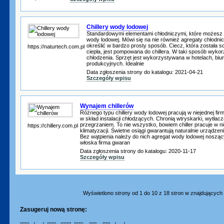
Chillery wody lodowej
Standardowymi elementami chłodniczymi, które możesz 
wody lodowej. Mówi się na nie również agregaty chłodnic
określić w bardzo prosty sposób. Ciecz, która została 
https://naturtech.com.pl
ciepła, jest pompowana do chillera. W taki sposób wyko
chłodzenia. Sprzęt jest wykorzystywana w hotelach, bi
produkcyjnych. Idealnie
Data zgłoszenia strony do katalogu: 2021-04-21
Szczegóły wpisu
Wynajem chillerów
Różnego typu chillery wody lodowej pracują w niejednej fir
w skład instalacji chłodzących. Chronią wtryskarki, wytłacza
przegrzaniem. To nie wszystko, bowiem chiller pracuje w 
https://chillery.com.pl
klimatyzacji. Świetne osiągi gwarantują naturalnie urządze
Bez wątpienia należy do nich agregat wody lodowej nosząc
włoska firma gwaran
Data zgłoszenia strony do katalogu: 2020-11-17
Szczegóły wpisu
Wyświetlono strony od 1 do 10 z 18 stron w znajdujących s
Zasugeruj nową stronę:
****** * * ****** ******* ****** ***** ***** * *