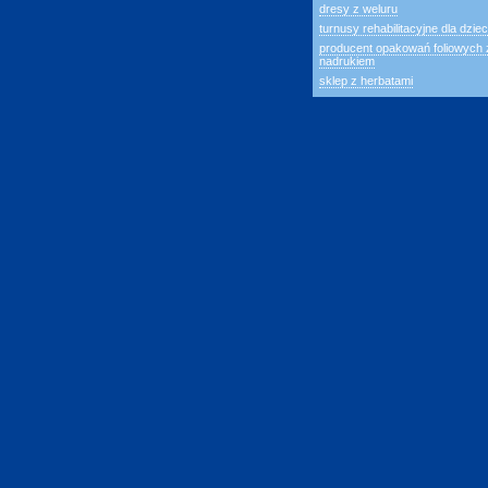
dresy z weluru
turnusy rehabilitacyjne dla dziec
producent opakowań foliowych 
nadrukiem
sklep z herbatami