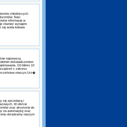
stemów chłodniczych.
ducentów. Nasi
stotne informacje w
je również wynajem
e się woda lodowa
śnie najnowszą
eloletnim doświadczeniem
jektowania. Od blisko 10
y urządzeń z zakresu
zpieczeństwa maszyn.Urz�
y się sprzedażą i
ażowych. W ofercie
ntów oraz akcesoria do
ny na automatykę oraz
czeniu doradzamy naszym