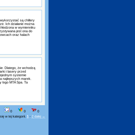
wykorzystać są chillery
ze. Ich działanie można
schłodzona w wymienniku
rzystywana jest ona do
urowcach oraz halach
mie. Dlatego, że wchodzą
rki i lasery przed
niejednym systemie
nia najlepszych marek.
y logo MTA Spa. Ta
0
0
0
ię w tej kategorii.
1
-
2
dalej →