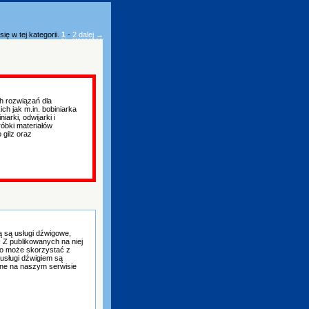
ię w tej kategorii.
1
-
2
dalej →
 rozwiązań dla
ch jak m.in. bobiniarka
arki, odwijarki i
róbki materiałów
 gilz oraz
ką są usługi dźwigowe,
 Z publikowanych na niej
to może skorzystać z
 usługi dźwigiem są
ane na naszym serwisie