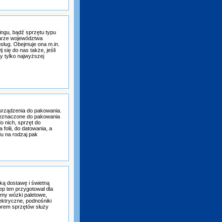
ngu, bądź sprzętu typu
arze województwa
sług. Obejmuje ona m.in.
się do nas także, jeśli
y tylko najwyższej
urządzenia do pakowania.
rzeznaczone do pakowania
o nich, sprzęt do
folii, do datowania, a
du na rodzaj pak
ką dostawę i świetną
p ten przygotował dla
emy wózki paletowe,
ektryczne, podnośniki
orem sprzętów służy