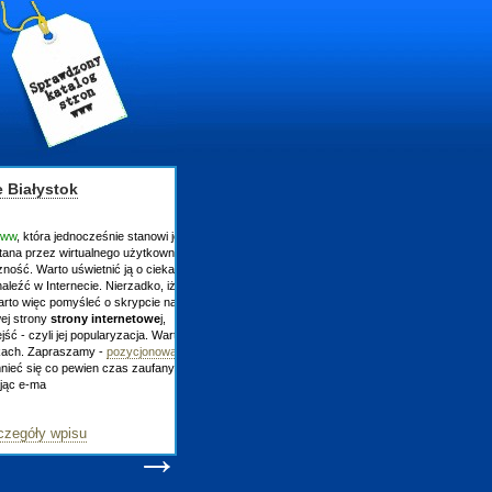
łystok
która jednocześnie stanowi jej
przez wirtualnego użytkownika
 Warto uświetnić ją o ciekawą
w Internecie. Nierzadko, iż ich
więc pomyśleć o skrypcie na
rony
strony internetowe
j,
zyli jej popularyzacja. Warto
 Zapraszamy -
pozycjonowanie
się co pewien czas zaufanym
-ma
ły wpisu
→