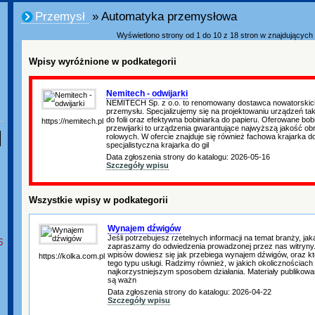
Przemysł
» Automatyka przemysłowa
Wyświetlono strony od 1 do 10 z 18 stron w znajdujących s
Wpisy wyróżnione w podkategorii
Nemitech - odwijarki
NEMITECH Sp. z o.o. to renomowany dostawca nowatorskich
przemysłu. Specjalizujemy się na projektowaniu urządzeń taki
do folii oraz efektywna bobiniarka do papieru. Oferowane bobini
https://nemitech.pl
przewijarki to urządzenia gwarantujące najwyższą jakość ob
rolowych. W ofercie znajduje się również fachowa krajarka do
specjalistyczna krajarka do gil
Data zgłoszenia strony do katalogu: 2026-05-16
Szczegóły wpisu
Wszystkie wpisy w podkategorii
Wynajem dźwigów
Jeśli potrzebujesz rzetelnych informacji na temat branży, ja
6
zapraszamy do odwiedzenia prowadzonej przez nas witryny.
wpisów dowiesz się jak przebiega wynajem dźwigów, oraz k
https://kolka.com.pl
tego typu usługi. Radzimy również, w jakich okolicznościach
najkorzystniejszym sposobem działania. Materiały publikow
są ważn
Data zgłoszenia strony do katalogu: 2026-04-22
Szczegóły wpisu