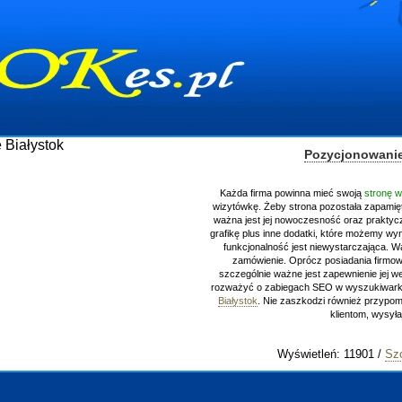
Pozycjonowanie Bia
Każda firma powinna mieć swoją
stronę www
, 
wizytówkę. Żeby strona pozostała zapamiętana 
ważna jest jej nowoczesność oraz praktyczność.
grafikę plus inne dodatki, które możemy wynaleźć 
funkcjonalność jest niewystarczająca. Warto 
zamówienie. Oprócz posiadania firmowej st
szczególnie ważne jest zapewnienie jej wejść - c
rozważyć o zabiegach SEO w wyszukiwarkach.
Białystok
. Nie zaszkodzi również przypomnieć 
klientom, wysyłając e
Wyświetleń: 11901 /
Szczegó