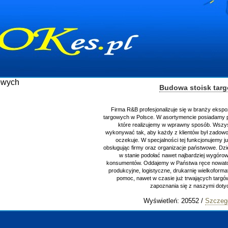
Budowa stoisk targowych
Firma R&B profesjonalizuje się w branży ekspozycyjnej oraz budow
targowych w Polsce. W asortymencie posiadamy przyrządzenie stois
które realizujemy w wprawny sposób. Wszystkie zlecenia stara
wykonywać tak, aby każdy z klientów był zadowolony, oraz otrzymyw
oczekuje. W specjalności tej funkcjonujemy już od 15 lat z powo
obsługując firmy oraz organizacje państwowe. Dzięki ogromnej wpraw
w stanie podołać nawet najbardziej wygórowanym żądaniom n
konsumentów. Oddajemy w Państwa ręce nowatorskich projektantów
produkcyjne, logistyczne, drukarnię wielkoformatową oraz wszelką
pomoc, nawet w czasie już trwających targów. Zapraszamy rów
zapoznania się z naszymi dotychczasowym
Wyświetleń: 20552 /
Szczegóły wpisu