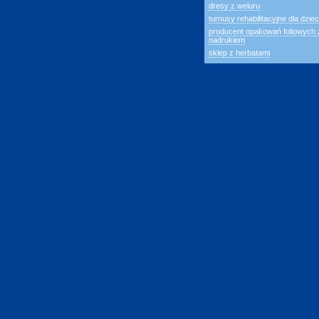
dresy z weluru
turnusy rehabilitacyjne dla dziec
producent opakowań foliowych 
nadrukiem
sklep z herbatami