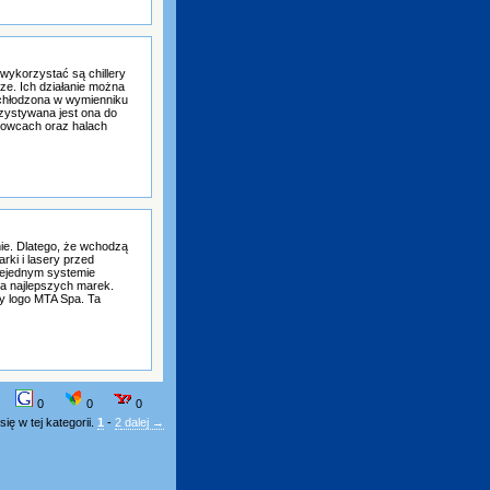
wykorzystać są chillery
ze. Ich działanie można
schłodzona w wymienniku
rzystywana jest ona do
urowcach oraz halach
mie. Dlatego, że wchodzą
rki i lasery przed
niejednym systemie
nia najlepszych marek.
y logo MTA Spa. Ta
0
0
0
ię w tej kategorii.
1
-
2
dalej →