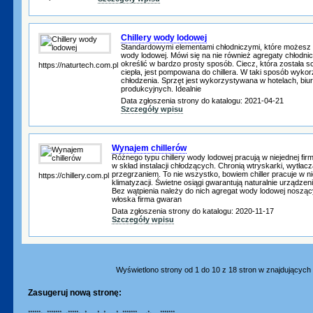
Chillery wody lodowej
Standardowymi elementami chłodniczymi, które możesz 
wody lodowej. Mówi się na nie również agregaty chłodnic
określić w bardzo prosty sposób. Ciecz, która została 
https://naturtech.com.pl
ciepła, jest pompowana do chillera. W taki sposób wyko
chłodzenia. Sprzęt jest wykorzystywana w hotelach, bi
produkcyjnych. Idealnie
Data zgłoszenia strony do katalogu: 2021-04-21
Szczegóły wpisu
Wynajem chillerów
Różnego typu chillery wody lodowej pracują w niejednej fir
w skład instalacji chłodzących. Chronią wtryskarki, wytłacza
przegrzaniem. To nie wszystko, bowiem chiller pracuje w 
https://chillery.com.pl
klimatyzacji. Świetne osiągi gwarantują naturalnie urządze
Bez wątpienia należy do nich agregat wody lodowej nosząc
włoska firma gwaran
Data zgłoszenia strony do katalogu: 2020-11-17
Szczegóły wpisu
Wyświetlono strony od 1 do 10 z 18 stron w znajdujących s
Zasugeruj nową stronę:
****** ******* ***** * * * * ******* * *******