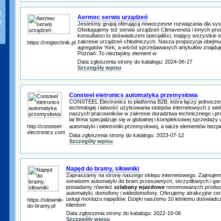
i
Aermec serwis urządzeń
z
Jesteśmy grupą oferującą nowoczesne rozwiązania dla sy
Obsługujemy też serwis urządzeń Climaveneta i innych pro
konsultanci to doświadczeni specjaliści, mający wszystkie i
zakresie urządzeń chłodniczych. Nasza propozycja obejmu
https://rmgtechnik.pl
agregatów York, a wśród sprzedawanych artykułów znajduj
Poznań. To niezbędny element w
Data zgłoszenia strony do katalogu: 2024-06-27
Szczegóły wpisu
Consteel eletronics automatyka przemysłowa
CONSTEEL Electronics to platforma B2B, która łączy jednocze
technologię i łatwość użytkowania sklepów internetowych z wi
naszych pracowników w zakresie doradztwa technicznego i pro
lat firma specjalizuje się w globalnej i kompleksowej sprzedaż
http://consteel-
automatyki i elektroniki przemysłowej, a także elementów be
electronics.com
Data zgłoszenia strony do katalogu: 2023-07-12
Szczegóły wpisu
Napęd do bramy, siłowniki
Zapraszamy na stronę naszego sklepu internetowego. Zajmujem
serwisem automatyki do bram przesuwnych, skrzydłowych i gar
posiadamy również
szlabany wjazdowe
renomowanych produce
automatyki, domofony i widedomofony. Oferujemy atrakcyjne ce
usługi montażu napędów. Dzięki naszemu 10 letniemu doświad
https://silownik-
klientom
do-bramy.pl
Data zgłoszenia strony do katalogu: 2022-10-06
Szczegóły wpisu