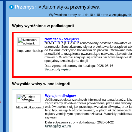
Przemysł
» Automatyka przemysłowa
Wyświetlono strony od 1 do 10 z 18 stron w znajdujących s
Wpisy wyróżnione w podkategorii
Nemitech - odwijarki
NEMITECH Sp. z o.o. to renomowany dostawca nowatorskich
przemysłu. Specjalizujemy się na projektowaniu urządzeń taki
do folii oraz efektywna bobiniarka do papieru. Oferowane bobini
https://nemitech.pl
przewijarki to urządzenia gwarantujące najwyższą jakość ob
rolowych. W ofercie znajduje się również fachowa krajarka do
specjalistyczna krajarka do gil
Data zgłoszenia strony do katalogu: 2026-05-16
Szczegóły wpisu
Wszystkie wpisy w podkategorii
Wynajem dźwigów
Jeśli potrzebujesz rzetelnych informacji na temat branży, ja
6
zapraszamy do odwiedzenia prowadzonej przez nas witryny.
wpisów dowiesz się jak przebiega wynajem dźwigów, oraz k
https://kolka.com.pl
tego typu usługi. Radzimy również, w jakich okolicznościach
najkorzystniejszym sposobem działania. Materiały publikow
są ważn
Data zgłoszenia strony do katalogu: 2026-04-22
Szczegóły wpisu