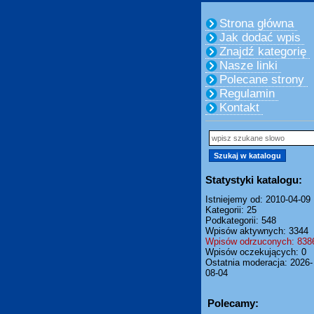
Strona główna
Jak dodać wpis
Znajdź kategorię
Nasze linki
Polecane strony
Regulamin
Kontakt
Statystyki katalogu:
Istniejemy od: 2010-04-09
Kategorii: 25
Podkategorii: 548
Wpisów aktywnych: 3344
Wpisów odrzuconych: 838
Wpisów oczekujących: 0
Ostatnia moderacja: 2026-
08-04
Polecamy: