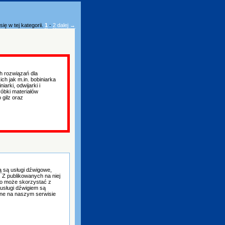
ię w tej kategorii.
1
-
2
dalej →
 rozwiązań dla
ch jak m.in. bobiniarka
arki, odwijarki i
róbki materiałów
 gilz oraz
ką są usługi dźwigowe,
 Z publikowanych na niej
to może skorzystać z
 usługi dźwigiem są
ane na naszym serwisie