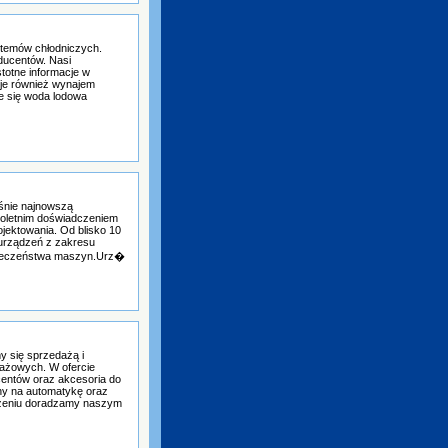
stemów chłodniczych.
ducentów. Nasi
stotne informacje w
je również wynajem
e się woda lodowa
śnie najnowszą
eloletnim doświadczeniem
jektowania. Od blisko 10
y urządzeń z zakresu
zpieczeństwa maszyn.Urz�
y się sprzedażą i
ażowych. W ofercie
ntów oraz akcesoria do
ny na automatykę oraz
czeniu doradzamy naszym