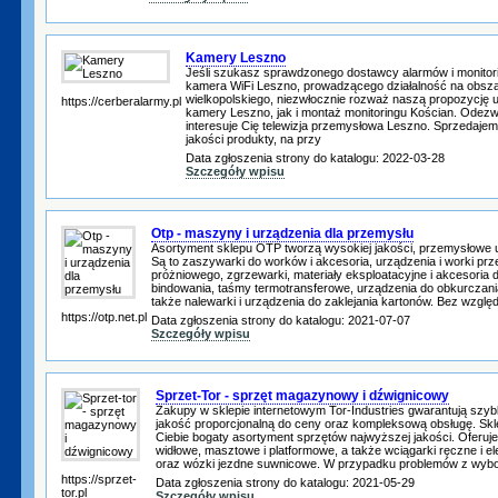
Kamery Leszno
Jeśli szukasz sprawdzonego dostawcy alarmów i monitori
kamera WiFi Leszno, prowadzącego działalność na obsz
wielkopolskiego, niezwłocznie rozważ naszą propozycję u
https://cerberalarmy.pl
kamery Leszno, jak i montaż monitoringu Kościan. Odezwij 
interesuje Cię telewizja przemysłowa Leszno. Sprzedajem
jakości produkty, na przy
Data zgłoszenia strony do katalogu: 2022-03-28
Szczegóły wpisu
Otp - maszyny i urządzenia dla przemysłu
Asortyment sklepu OTP tworzą wysokiej jakości, przemysłowe 
Są to zaszywarki do worków i akcesoria, urządzenia i worki p
próżniowego, zgrzewarki, materiały eksploatacyjne i akcesoria d
bindowania, taśmy termotransferowe, urządzenia do obkurczania 
także nalewarki i urządzenia do zaklejania kartonów. Bez wzglę
https://otp.net.pl
Data zgłoszenia strony do katalogu: 2021-07-07
Szczegóły wpisu
Sprzet-Tor - sprzęt magazynowy i dźwignicowy
Zakupy w sklepie internetowym Tor-Industries gwarantują szyb
jakość proporcjonalną do ceny oraz kompleksową obsługę. Skle
Ciebie bogaty asortyment sprzętów najwyższej jakości. Oferuj
widłowe, masztowe i platformowe, a także wciągarki ręczne i el
oraz wózki jezdne suwnicowe. W przypadku problemów z wyb
https://sprzet-
Data zgłoszenia strony do katalogu: 2021-05-29
tor.pl
Szczegóły wpisu