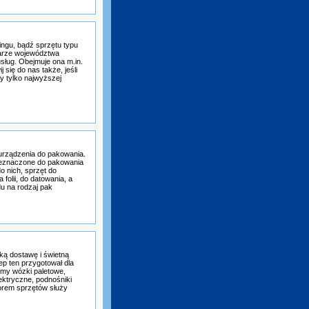
ngu, bądź sprzętu typu
arze województwa
sług. Obejmuje ona m.in.
się do nas także, jeśli
y tylko najwyższej
urządzenia do pakowania.
rzeznaczone do pakowania
o nich, sprzęt do
folii, do datowania, a
du na rodzaj pak
ką dostawę i świetną
p ten przygotował dla
emy wózki paletowe,
ektryczne, podnośniki
orem sprzętów służy