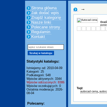
Strona główna
→
Jak dodać wpis
Znajdź kategorię
Nasze linki
Oceń
poniż
Polecane strony
Regulamin
Kontakt
Statystyki katalogu:
Istniejemy od: 2010-04-09
Kategorii: 25
Podkategorii: 548
Wpisów aktywnych: 3344
Wpisów odrzuconych: 8386
Wpisów oczekujących: 0
Tagi:
Ostatnia moderacja: 2026-
autocad cena
,
autoc
08-04
Polecamy: