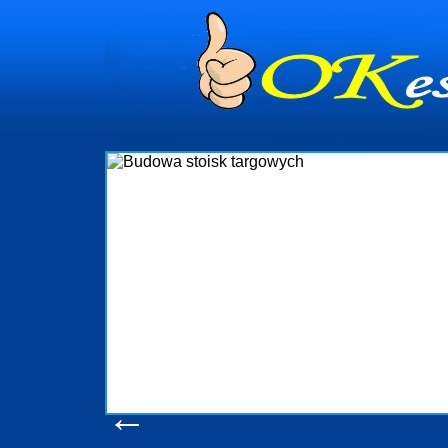
dynia
dministrowanie
ściami Gdynia i
ieżący nadzór nad
iczenia, organizację
ta obejmuje także
uchomościami Gdynia
potrzebny jest
ieruchomości Sopot
nia, Progreen-Adm
w codziennym
dla tych
←