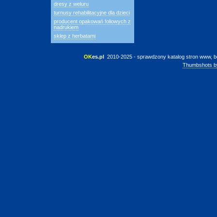
dresy z weluru
turnusy rehabilitacyjne dla dzieci
producent opakowań foliowych z
nadrukiem
sklep z herbatami
OK
es.pl
 2010-2025 - sprawdzony katalog stron www, b
Thumbshots b