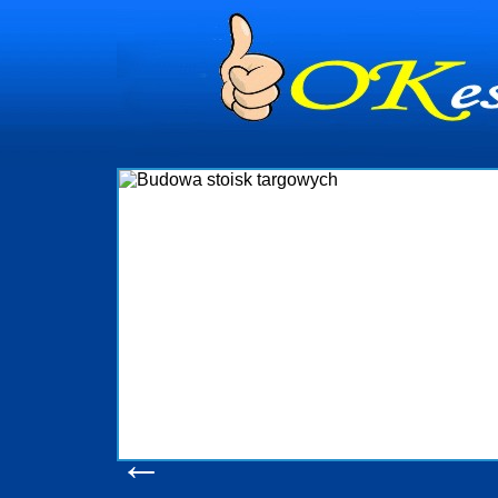
dynia
dministrowanie
ściami Gdynia i
ieżący nadzór nad
iczenia, organizację
ta obejmuje także
uchomościami Gdynia
potrzebny jest
ieruchomości Sopot
nia, Progreen-Adm
w codziennym
dla tych
←