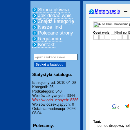
Strona główna
→
Motoryzacja
Jak dodać wpis
Znajdź kategorię
Nasze linki
Polecane strony
Oceń wpis:
Kliknij pon
Regulamin
Kontakt
Statystyki katalogu:
Istniejemy od: 2010-04-09
Kategorii: 25
Podkategorii: 548
Wpisów aktywnych: 3344
Wpisów odrzuconych: 8386
Wpisów oczekujących: 0
0
Ostatnia moderacja: 2026-
08-04
Tagi:
Polecamy:
pomoc drogowa
,
ho