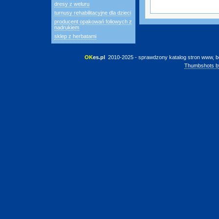
dresy z weluru
turnusy rehabilitacyjne dla dzieci
producent opakowań foliowych z
nadrukiem
sklep z herbatami
OK
es.pl
 2010-2025 - sprawdzony katalog stron www, b
Thumbshots b