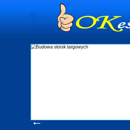
dynia
dministrowanie
ściami Gdynia i
ieżący nadzór nad
iczenia, organizację
ta obejmuje także
uchomościami Gdynia
potrzebny jest
ieruchomości Sopot
nia, Progreen-Adm
w codziennym
dla tych
←