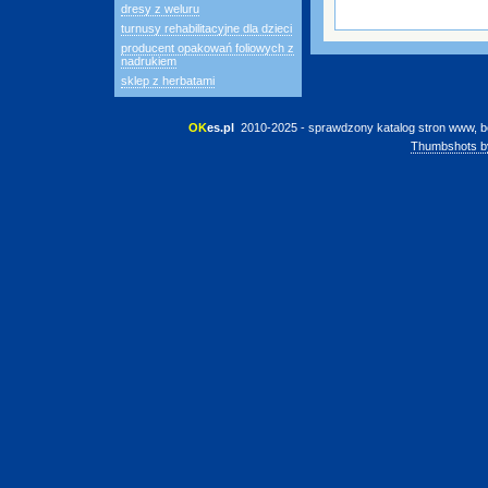
dresy z weluru
turnusy rehabilitacyjne dla dzieci
producent opakowań foliowych z
nadrukiem
sklep z herbatami
OK
es.pl
 2010-2025 - sprawdzony katalog stron www, b
Thumbshots b