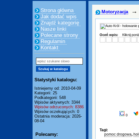
Strona główna
→
Motoryzacja
Jak dodać wpis
Znajdź kategorię
Nasze linki
Polecane strony
Oceń wpis:
Kliknij pon
Regulamin
Kontakt
Statystyki katalogu:
Istniejemy od: 2010-04-09
Kategorii: 25
Podkategorii: 548
Wpisów aktywnych: 3344
Wpisów odrzuconych: 8386
Wpisów oczekujących: 0
0
Ostatnia moderacja: 2026-
08-04
Tagi:
Polecamy:
pomoc drogowa
,
ho