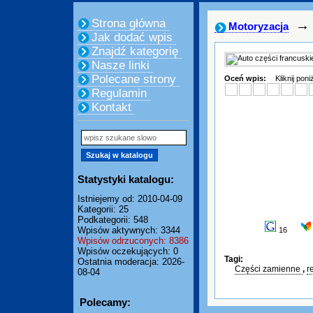
Strona główna
→
Motoryzacja
Jak dodać wpis
Znajdź kategorię
Nasze linki
Polecane strony
Oceń wpis:
Kliknij pon
Regulamin
Kontakt
Statystyki katalogu:
Istniejemy od: 2010-04-09
Kategorii: 25
Podkategorii: 548
Wpisów aktywnych: 3344
16
Wpisów odrzuconych: 8386
Wpisów oczekujących: 0
Tagi:
Ostatnia moderacja: 2026-
Części zamienne
,
r
08-04
Polecamy: