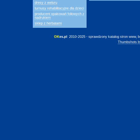
dresy z weluru
turnusy rehabilitacyjne dla dzieci
producent opakowań foliowych z
nadrukiem
sklep z herbatami
OK
es.pl
 2010-2025 - sprawdzony katalog stron www, b
Thumbshots b