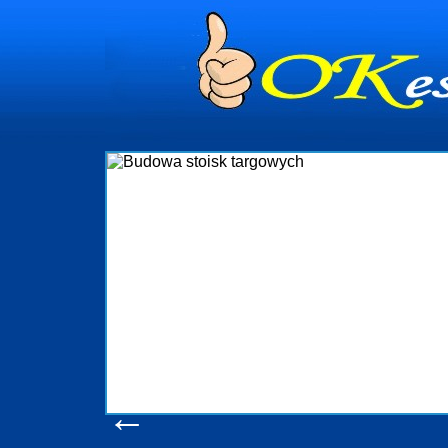
dynia
dministrowanie
ściami Gdynia i
ieżący nadzór nad
iczenia, organizację
ta obejmuje także
uchomościami Gdynia
potrzebny jest
ieruchomości Sopot
nia, Progreen-Adm
w codziennym
dla tych
←