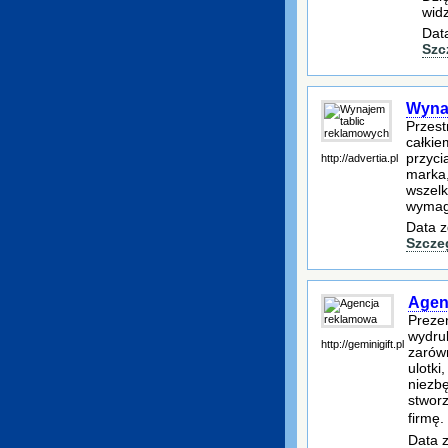
widz
Dat
Szc
Wyna
Przest
całkie
przyci
http://advertia.pl
marka,
wszelk
wymaga
Data z
Szcze
Agen
Preze
wydru
http://geminigift.pl
zarów
ulotki
niezb
stworz
firmę
Data z