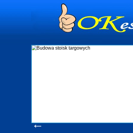
Budowa stoisk ta
Firma R&B profesjonalizuje się w branży eks
targowych w Polsce. W asortymencie posiadamy
które realizujemy w wprawny sposób. Wszy
wykonywać tak, aby każdy z klientów był zadow
oczekuje. W specjalności tej funkcjonujemy
obsługując firmy oraz organizacje państwowe. D
w stanie podołać nawet najbardziej wyg
konsumentów. Oddajemy w Państwa ręce nowat
produkcyjne, logistyczne, drukarnię wielkofo
pomoc, nawet w czasie już trwających ta
zapoznania się z naszymi d
Wyświetleń: 20579 /
Szcze
←