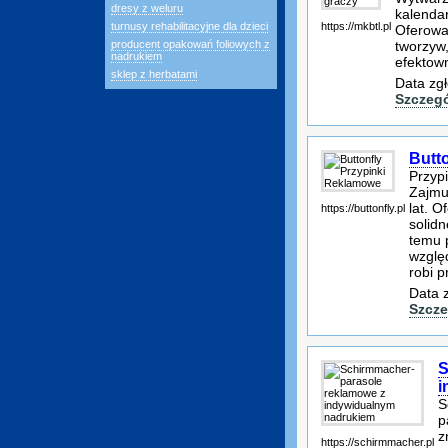
dresy z weluru
kalenda
https://mkbtl.pl
turnusy rehabilitacyjne dla dzieci
Oferowan
tworzyw
producent opakowań foliowych z
nadrukiem
efektown
sklep z herbatami
Data zgł
Szczeg
Butt
Przypi
Zajmu
lat. O
https://buttonfly.pl
solidn
temu 
wzglę
robi p
Data 
Szcze
S
i
S
p
z
https://schirmmacher.pl