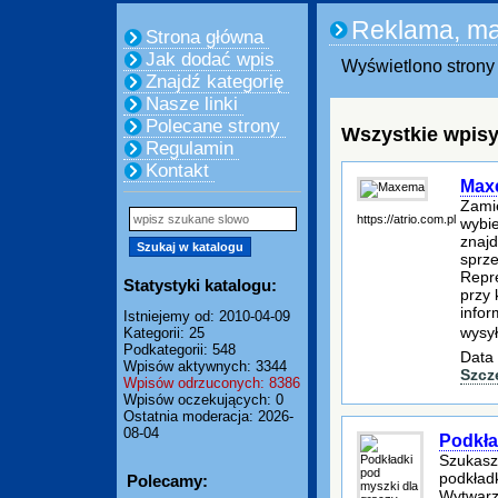
Reklama, ma
Strona główna
Jak dodać wpis
Wyświetlono strony 
Znajdź kategorię
Nasze linki
Polecane strony
Wszystkie wpisy
Regulamin
Kontakt
Max
Zami
https://atrio.com.pl
wybi
znajd
sprze
Repre
Statystyki katalogu:
przy 
infor
Istniejemy od: 2010-04-09
wysy
Kategorii: 25
Podkategorii: 548
Data 
Wpisów aktywnych: 3344
Szcz
Wpisów odrzuconych: 8386
Wpisów oczekujących: 0
Ostatnia moderacja: 2026-
08-04
Podkła
Szukasz
podkład
Polecamy:
Wytwarza