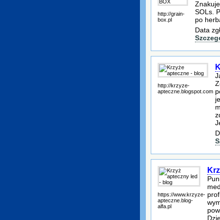
Znakuje
SOLs. P
http://grain-
po herb
box.pl
Data zg
Szczeg
K
J
Z
http://krzyze-
p
apteczne.blogspot.com
j
m
z
J
D
S
Krz
Pun
med
prof
https://www.krzyze-
apteczne.blog-
wym
alfa.pl
powo
Dzię