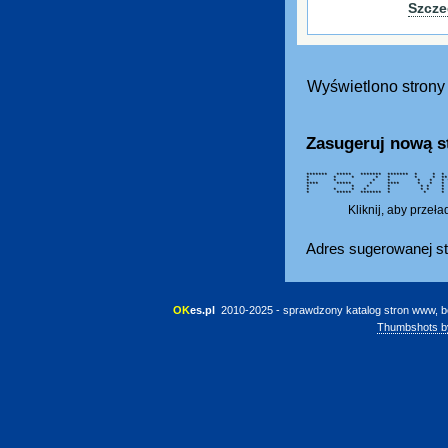
Szcze
Wyświetlono strony 
Zasugeruj nową s
******* ***** ******* ******
* * * * * * * **
* * * * * * * * 
**** ***** * **** * * * 
* * * * * * *
* * * * * * * * 
* ***** ******* * * *
Kliknij, aby przeł
Adres sugerowanej st
OK
es.pl
 2010-2025 - sprawdzony katalog stron www, b
Thumbshots b