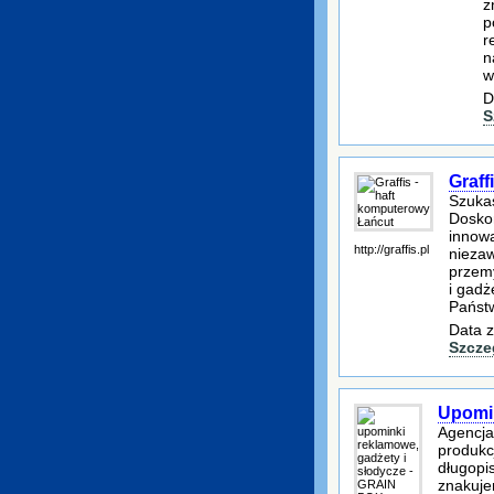
z
p
r
n
w
D
S
Graff
Szukas
Doskon
innowa
http://graffis.pl
niezaw
przemy
i gadż
Państw
Data z
Szcze
Upomin
Agencja
produkc
długopi
znakuje