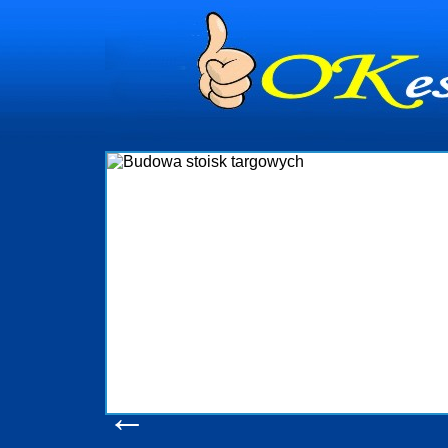
Budowa stoi
Firma R&B profesjonalizuje się w bra
targowych w Polsce. W asortymencie po
które realizujemy w wprawny spos
wykonywać tak, aby każdy z klientów b
oczekuje. W specjalności tej funkc
obsługując firmy oraz organizacje pańs
w stanie podołać nawet najbardz
konsumentów. Oddajemy w Państwa ręc
produkcyjne, logistyczne, drukarnię 
pomoc, nawet w czasie już trwają
zapoznania się z na
Wyświetleń: 20582 
←