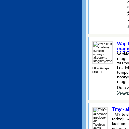
Wap-D
magn
W skl
magnet
zasto
i ozdo
https://wap-
druk.pl
temper
naszym
magne
Data z
Szcze
Tmy - a
TMY to sk
rodzaju 
kuchenne 
uchwyty 