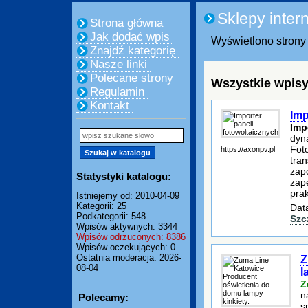
Sklepy inter
Strona główna
Jak dodać wpis
Wyświetlono strony 
Znajdź kategorię
Nasze linki
Polecane strony
Wszystkie wpisy
Regulamin
Kontakt
Imp
Imp
dyna
Fot
https://axonpv.pl
tra
zap
Statystyki katalogu:
zap
prak
Istniejemy od: 2010-04-09
Kategorii: 25
Dat
Podkategorii: 548
Szc
Wpisów aktywnych: 3344
Wpisów odrzuconych: 8386
Wpisów oczekujących: 0
Ostatnia moderacja: 2026-
Z
08-04
l
Z
n
Polecamy:
s