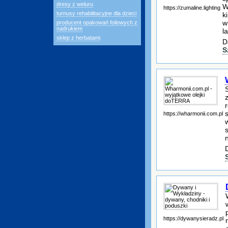
dresy z weluru
W
https://zumaline.lighting
turnusy rehabilitacyjne dla dzieci
k
w
producent opakowań foliowych z
nadrukiem
l
sklep z herbatami
D
S
https://wharmonii.com.pl
https://dywanysieradz.pl