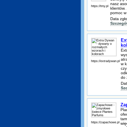
nasz aso
https://tmy.pl
klientów
pomoc w 
Data zgł
Szczegó
Ex
ko
Ext
wys
atr
https://extradywan.pl
w k
czy
odk
do 
Dat
Sz
Za
Pla
ofe
tam
https://zapachowe.pl
wię