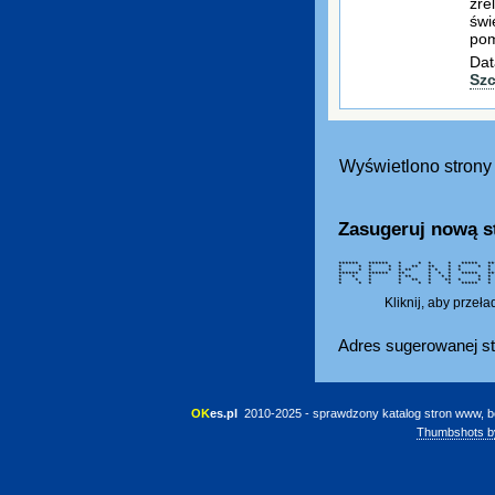
zre
świ
pom
Dat
Szc
Wyświetlono strony 
Zasugeruj nową s
****** ****** * * * * ****
* * * * * ** ** * * *
* * * * * ** * * * * 
****** ****** ** * * * ***** 
* * * * ** * * * * * *
* * * * ** * ** * * 
* * * * * * * *****
Kliknij, aby przeł
Adres sugerowanej st
OK
es.pl
 2010-2025 - sprawdzony katalog stron www, b
Thumbshots b