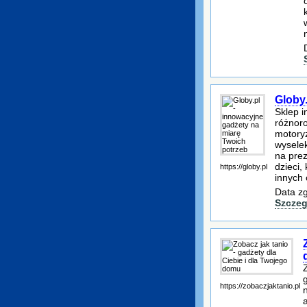
Globy
Sklep i
różnoro
motoryz
wysele
na prez
dzieci,
https://globy.pl
innych
Data zg
Szczeg
https://zobaczjaktanio.pl